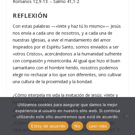
Romanos 12,9-13. – Salmo 41,1-2
REFLEXIÓN
Con estas palabras —«Vete y haz tú lo mismo»— Jesús
nos envía a cada uno de nosotros, y a cada una de
nuestras Iglesias, a vivir el mandamiento del amor.
Inspirados por el Espíritu Santo, somos enviados a ser
«otros Cristos», acercándonos a la humanidad sufriente
con compasión y misericordia. Al igual que hizo el buen
samaritano con el hombre herido, nosotros podemos
elegir no rechazar a los que son diferentes, sino cultivar
una cultura de la proximidad y la bondad.
¿Cómo interpela mi vida la invitación de Jesús: «Vete y
haz tú lo mismo»?
Utilizamos cookies para asegurar que damos la mejor
¿Qué consecuencias tiene esta llamada de Cristo para
experiencia al usuario en nuestro sitio web. Si continúa
mis relaciones con los miembros de otras Iglesias?
utilizando este sitio asumiremos que está de acuerdo.
¿Cómo podemos dar juntos testimonio del amor de
Estoy de acuerdo
No
Leer más
Dios en la caridad? Como embajadores de Cristo (cf. 2