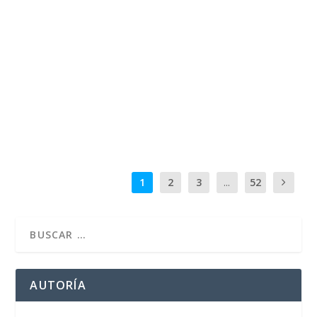
GRATITUD (2010 -7 DE MAYO- 2026).
por
José Luis Miguel
|
May 6, 2026
|
Biografía
,
En familia
,
Familia y vida
|
1
Portada: Generoso Miguel Abad y su pueblo natal
Campillo de Aranda, en Burgos, España. En comunión...
LEER MÁS
1
2
3
...
52
AUTORÍA