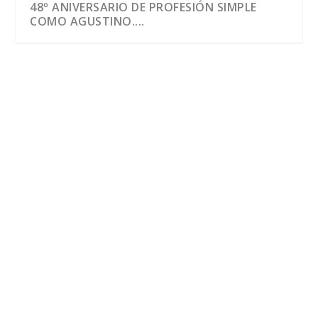
48º ANIVERSARIO DE PROFESIÓN SIMPLE
COMO AGUSTINO....
VACACIONES 2026 EN FAMILIA Y CON LEÓN
XIV: DESCANSO, ORACIÓN, LECTURA, SANA
DIVERSIÓN.
por
José Luis Miguel
|
Ago 1, 2026
|
Biografía
,
León XIV
|
0