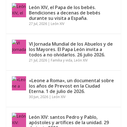
León XIV, el Papa de los bebés.
Bendiciones a decenas de bebés
VACACIONES 2026 EN FAMILIA Y CON LEÓN
TODO SE MULTIPLICA. 18º DOMINGO DEL
LAS ZONAS DONDE MEJOR PODRÁS VER EL
IGNACIO DE LOYOLA, EL SANTO QUE FUNDÓ
ARS MUSEORUM, LA RUTA DE LOS TEMPLOS
JUBILEO DE LOS MISIONEROS DIGITALES: “AHÍ
durante su visita a España.
XIV: DESCANS...
TIEMPO ORDINAR...
ECLIPSE SOLAR ...
UN CARISMA P...
BURGALESES. 1...
HAY UNA ...
27 Jul, 2026
|
León XIV
VI Jornada Mundial de los Abuelos y de
los Mayores. El Papa León invita a
todos a no olvidarlos. 26 julio 2026.
21 Jul, 2026
|
Familia y vida
,
León XIV
«Leone a Roma», un documental sobre
los años de Prevost en la Ciudad
Eterna. 1 de julio de 2026.
30 Jun, 2026
|
León XIV
León XIV: santos Pedro y Pablo,
apóstoles y artífices de la unidad. 29