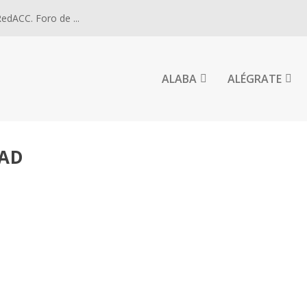
dACC. Foro de ...
ALABA
ALÉGRATE
DAD
AGRADA FAMILIA, CICLO A.
|
0
a familia en éxodo Mt 2,13-15.19-23....