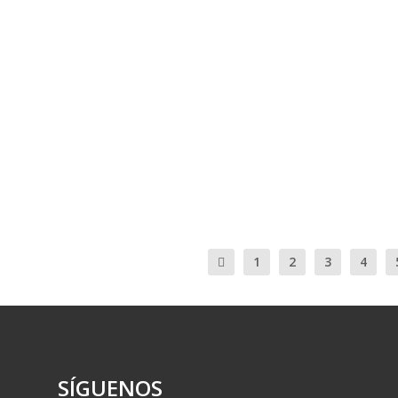
IA, CICLO B.
y vida
|
0
dice nuestra familia Lc 2, 22-40....
1
2
3
4
SÍGUENOS