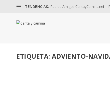
TENDENCIAS:
Red de Amigos CantayCamina.net – Re
ETIQUETA:
ADVIENTO-NAVI
UNA FAMILIA EN ÉXODO. DOMINGO DE LA S
por
José Luis Miguel
|
Dic 29, 2025
|
Adviento-Navidad
,
Misión
Pascua Dominical. Eucaristía en Casa y la Parroquia. Un
LEER MÁS