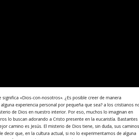
significa «Dios-con-nosotros». ¿Es posible creer de manera
alguna experiencia personal por pequeña que sea? a los cristianos n
sterio de Dios en nuestro interior. Por eso, muchos lo imaginan en
Otros lo buscan adorando a Cristo presente en la eucaristía. Bastantes
mejor camino es Jesús. El misterio de Dios tiene, sin duda, sus camino
e decir que, en la cultura actual, si no lo experimentamos de alguna