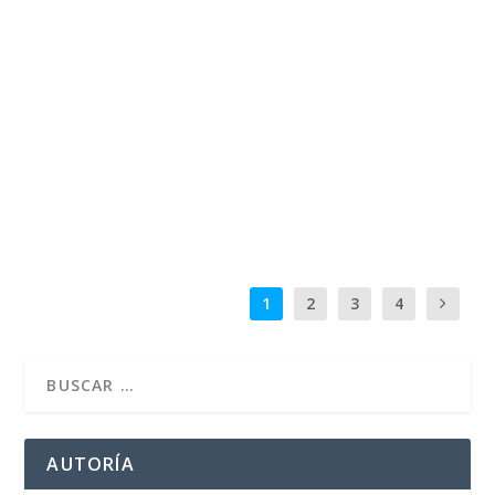
DESTINO RIBERA: ESPECIAL LA VID, LA
HISTORIA DEL EMBLEMÁTICO MONASTERIO
DE LA VID.
por
José Luis Miguel
|
Sep 7, 2024
|
Biografía
,
Itinerarios
|
0
Con el historiador Máximo López, monseñor Raúl
Berzosa, padre Serafín y alcaldes de La Vid y...
LEER MÁS
1
2
3
4
AUTORÍA