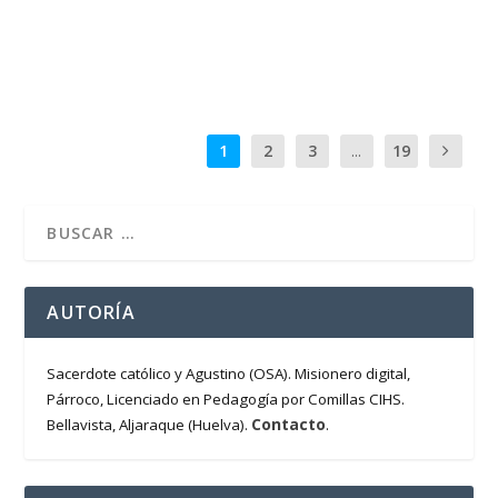
LEER MÁS
1
2
3
...
19
AUTORÍA
Sacerdote católico y Agustino (OSA). Misionero digital,
Párroco, Licenciado en Pedagogía por Comillas CIHS.
Contacto
Bellavista, Aljaraque (Huelva).
.