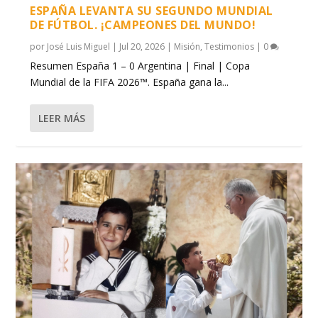
ESPAÑA LEVANTA SU SEGUNDO MUNDIAL
DE FÚTBOL. ¡CAMPEONES DEL MUNDO!
por
José Luis Miguel
|
Jul 20, 2026
|
Misión
,
Testimonios
|
0
Resumen España 1 – 0 Argentina | Final | Copa
Mundial de la FIFA 2026™. España gana la...
LEER MÁS