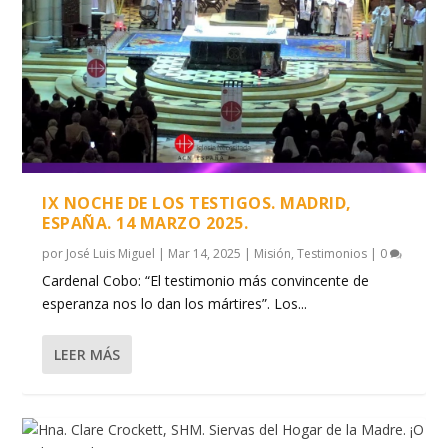
IX NOCHE DE LOS TESTIGOS. MADRID,
ESPAÑA. 14 MARZO 2025.
por
José Luis Miguel
|
Mar 14, 2025
|
Misión
,
Testimonios
|
0
Cardenal Cobo: “El testimonio más convincente de
esperanza nos lo dan los mártires”. Los...
LEER MÁS