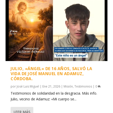
JULIO, «ÁNGEL» DE 16 AÑOS, SALVÓ LA
VIDA DE JOSÉ MANUEL EN ADAMUZ,
CÓRDOBA.
por
José Luis Miguel
|
Ene 21, 2026
|
Misión
,
Testimonios
|
0
Testimonios de solidaridad en la desgracia. Más info.
Julio, vecino de Adamuz: «Mi cuerpo se...
LEER MÁS