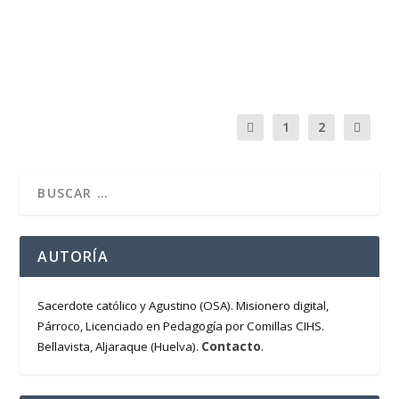
del amor. La sabiduría del corazón. La...
LEER MÁS
1
2
AUTORÍA
Sacerdote católico y Agustino (OSA). Misionero digital,
Párroco, Licenciado en Pedagogía por Comillas CIHS.
Contacto
Bellavista, Aljaraque (Huelva).
.