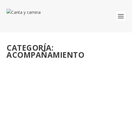
CATEGORÍA:
ACOMPAÑAMIENTO
55ª SEMANA NACIONAL DE LA VIDA
CONSAGRADA. AFRONTAR LA REDUCCIÓN.
CAMINANDO Y HABITANDO EN EL
DESIERTO.
por
José Luis Miguel
|
Abr 7, 2026
|
Acompañamiento
,
Ama
,
Anuncia
,
Busca
,
Jóvenes
|
0
Del 8 al 11 abril 2026. CRÓNICA RESUMEN 53ª SEMANA