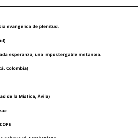
ía evangélica de plenitud
.
id)
osada esperanza, una impostergable metanoia
.
á. Colombia)
ad de la Mística, Ávila)
za»
 COPE