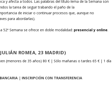
oca y afecta a todos. Las palabras del título-lema de la Semana son
idos la tarea de seguir trabando el paño de la
importancia de iniciar o continuar procesos que, aunque no
laves para abordarlas).
 la 52ª Semana se ofrece en doble modalidad:
presencial y online
.
JULIÁN ROMEA, 23 MADRID)
ven (menores de 35 años) 80 € | Sólo mañanas o tardes 65 € | 1 día
 BANCARIA
|
INSCRIPCIÓN CON TRANSFERENCIA