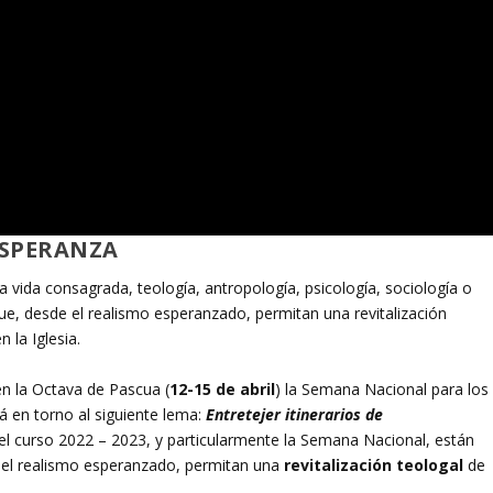
ESPERANZA
 vida consagrada, teología, antropología, psicología, sociología o
ue, desde el realismo esperanzado, permitan una revitalización
 la Iglesia.
 en la Octava de Pascua (
12-15 de abril
) la Semana Nacional para los
á en torno al siguiente lema:
Entretejer itinerarios de
 el curso 2022 – 2023, y particularmente la Semana Nacional, están
 el realismo esperanzado, permitan una
revitalización teologal
de