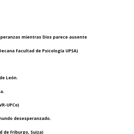
esperanzas mientras Dios parece ausente
Decana Facultad de Psicología UPSA)
de León.
a.
TVR-UPCo)
 mundo desesperanzado.
d de Friburgo, Suiza)