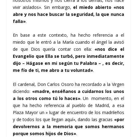
nosotros mismos y nos cierra a los demás, nos hace
vivir aislados». Sin embargo,
el miedo abierto «nos
abre y nos hace buscar la seguridad, la que nunca
falla»
.
En base a este contexto, ha hecho referencia a el
miedo que le entró a la María cuando el ángel la avisó
de que Dios quería contar con ella:
«nos dice el
Evangelio que Ella se turbó, pero inmediatamente
dijo – Hágase en mi según tu Palabra – , es decir,
me fío de ti, me abro a tu voluntad»
.
El cardenal, Don Carlos Osoro ha recordado a la Virgen
diciendo:
«madre, enséñanos a cuidarnos los unos
a los otros como tú lo haces»
. Un momento, en el
que ha hecho referencia al pueblo de Madrid, a esa
Plaza Mayor un » lugar de encuentro de los madrileños
y de todos los que llegan aquí», dando las gracias
«por
devolvernos a la memoria que somos hermanos
porque somos hijos de Dios»
.