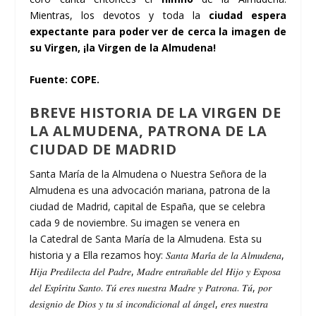
Mientras, los devotos y toda la
ciudad espera
expectante para poder ver de cerca la imagen de
su Virgen, ¡la Virgen de la Almudena!
Fuente:
COPE
.
BREVE HISTORIA DE LA VIRGEN DE
LA ALMUDENA, PATRONA DE LA
CIUDAD DE MADRID
Santa María de la Almudena o Nuestra Señora de la
Almudena es una advocación mariana, patrona de la
ciudad de Madrid, capital de España, que se celebra
cada 9 de noviembre. Su imagen se venera en
la Catedral de Santa María de la Almudena. Esta su
historia y a Ella rezamos hoy: 𝑆𝑎𝑛𝑡𝑎 𝑀𝑎𝑟𝑖́𝑎 𝑑𝑒 𝑙𝑎 𝐴𝑙𝑚𝑢𝑑𝑒𝑛𝑎,
𝐻𝑖𝑗𝑎 𝑃𝑟𝑒𝑑𝑖𝑙𝑒𝑐𝑡𝑎 𝑑𝑒𝑙 𝑃𝑎𝑑𝑟𝑒, 𝑀𝑎𝑑𝑟𝑒 𝑒𝑛𝑡𝑟𝑎𝑛̃𝑎𝑏𝑙𝑒 𝑑𝑒𝑙 𝐻𝑖𝑗𝑜 𝑦 𝐸𝑠𝑝𝑜𝑠𝑎
𝑑𝑒𝑙 𝐸𝑠𝑝𝑖́𝑟𝑖𝑡𝑢 𝑆𝑎𝑛𝑡𝑜. 𝑇𝑢́ 𝑒𝑟𝑒𝑠 𝑛𝑢𝑒𝑠𝑡𝑟𝑎 𝑀𝑎𝑑𝑟𝑒 𝑦 𝑃𝑎𝑡𝑟𝑜𝑛𝑎. 𝑇𝑢́, 𝑝𝑜𝑟
𝑑𝑒𝑠𝑖𝑔𝑛𝑖𝑜 𝑑𝑒 𝐷𝑖𝑜𝑠 𝑦 𝑡𝑢 𝑠𝑖́ 𝑖𝑛𝑐𝑜𝑛𝑑𝑖𝑐𝑖𝑜𝑛𝑎𝑙 𝑎𝑙 𝑎́𝑛𝑔𝑒𝑙, 𝑒𝑟𝑒𝑠 𝑛𝑢𝑒𝑠𝑡𝑟𝑎