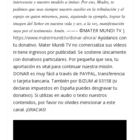
𝑖𝑛𝑡𝑒𝑟𝑐𝑒𝑠𝑜𝑟𝑎 𝑦 𝑛𝑢𝑒𝑠𝑡𝑟𝑜 𝑚𝑜𝑑𝑒𝑙𝑜 𝑎 𝑖𝑚𝑖𝑡𝑎𝑟. 𝑃𝑜𝑟 𝑒𝑠𝑜, 𝑀𝑎𝑑𝑟𝑒, 𝑡𝑒
𝑝𝑒𝑑𝑖𝑚𝑜𝑠 𝑞𝑢𝑒 𝑠𝑒𝑎𝑠 𝑠𝑖𝑒𝑚𝑝𝑟𝑒 𝑛𝑢𝑒𝑠𝑡𝑟𝑜 𝑎𝑢𝑥𝑖𝑙𝑖𝑜 𝑒𝑛 𝑙𝑎 𝑡𝑟𝑖𝑏𝑢𝑙𝑎𝑐𝑖𝑜́𝑛 𝑦 𝑒𝑙
𝑒𝑠𝑝𝑒𝑗𝑜 𝑒𝑛 𝑞𝑢𝑖𝑒𝑛 𝑚𝑖𝑟𝑎𝑟𝑛𝑜𝑠, 𝑝𝑎𝑟𝑎, 𝑠𝑖𝑔𝑢𝑖𝑒𝑛𝑑𝑜 𝑡𝑢 𝑒𝑗𝑒𝑚𝑝𝑙𝑜, 𝑙𝑜𝑔𝑟𝑎𝑟 𝑙𝑎
𝑖𝑚𝑎𝑔𝑒𝑛 𝑑𝑒𝑙 𝑆𝑒𝑛̃𝑜𝑟 𝑒𝑛 𝑛𝑢𝑒𝑠𝑡𝑟𝑎 𝑣𝑖𝑑𝑎 𝑦 𝑠𝑒𝑟, 𝑎 𝑙𝑎 𝑣𝑒𝑧, 𝑚𝑎𝑛𝑖𝑓𝑒𝑠𝑡𝑎𝑐𝑖𝑜́𝑛
𝑠𝑢𝑦𝑎 𝑝𝑜𝑟 𝑒𝑙 𝑡𝑒𝑠𝑡𝑖𝑚𝑜𝑛𝑖𝑜. 𝐴𝑚𝑒́𝑛. ——– ©MATER MUNDI TV |
https://www.matermundi.tv/donar-ahora/
Ayúdanos con
tu donativo. Mater Mundi TV no comercializa sus vídeos
ni tiene ingresos por publicidad. Se sostiene únicamente
con donativos particulares. Por pequeña que sea, tu
aportación es vital para continuar nuestra misión.
DONAR es muy fácil a través de PAYPAL, transferencia
o tarjeta bancaria. También por BIZUM al 03158 (si
declaras impuestos en España puedes desgravar tu
donativo). Si utilizas en audio o texto nuestros
contenidos, por favor no olvides mencionar a este
canal. ¡GRACIAS!