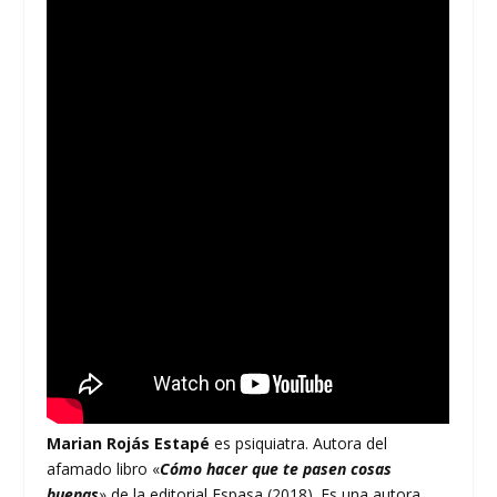
Marian Rojás Estapé
es psiquiatra. Autora del
afamado libro «
Cómo hacer que te pasen cosas
buenas
» de la editorial Espasa (2018). Es una autora