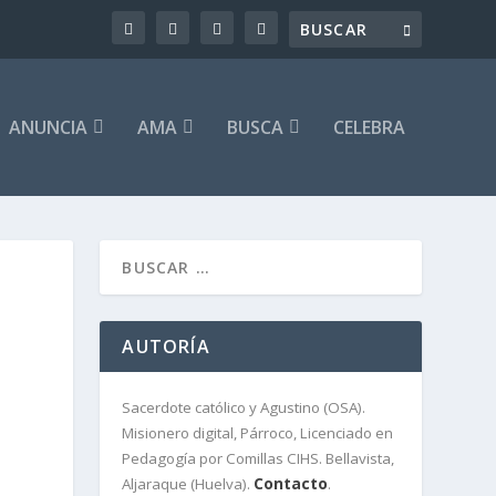
ANUNCIA
AMA
BUSCA
CELEBRA
AUTORÍA
Sacerdote católico y Agustino (OSA).
Misionero digital, Párroco, Licenciado en
Pedagogía por Comillas CIHS. Bellavista,
Contacto
Aljaraque (Huelva).
.