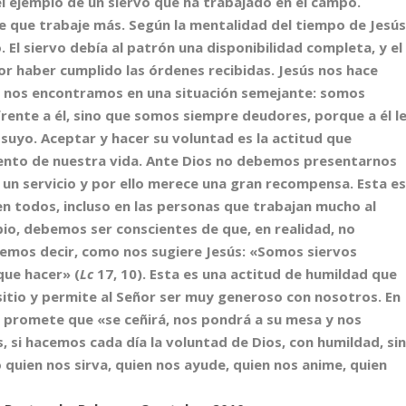
el ejemplo de un siervo que ha trabajado en el campo.
de que trabaje más. Según la mentalidad del tiempo de Jesús
. El siervo debía al patrón una disponibilidad completa, y el
por haber cumplido las órdenes recibidas. Jesús nos hace
s, nos encontramos en una situación semejante: somos
rente a él, sino que somos siempre deudores, porque a él l
uyo. Aceptar y hacer su voluntad es la actitud que
nto de nuestra vida. Ante Dios no debemos presentarnos
un servicio y por ello merece una gran recompensa. Esta e
n todos, incluso en las personas que trabajan mucho al
ambio, debemos ser conscientes de que, en realidad, no
emos decir, como nos sugiere Jesús: «Somos siervos
que hacer» (
Lc
17, 10). Esta es una actitud de humildad que
tio y permite al Señor ser muy generoso con nosotros. En
s promete que «se ceñirá, nos pondrá a su mesa y nos
, si hacemos cada día la voluntad de Dios, con humildad, si
 quien nos sirva, quien nos ayude, quien nos anime, quien