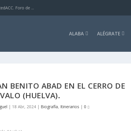
dACC. Foro de ...
ALABA
ALÉGRATE
AN BENITO ABAD EN EL CERRO DE
VALO (HUELVA).
guel
|
18 Abr, 2024
|
Biografía
,
Itinerarios
|
0