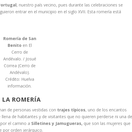
Portugal
, nuestro país vecino, pues durante las celebraciones se
eron entrar en el municipio en el siglo XVII. Esta romería está
Romería de San
Benito
en El
Cerro de
Andévalo. / Josué
Correa (Cerro de
Andévalo).
Crédito: Huelva
información.
 LA ROMERÍA
lenan de personas vestidas con
trajes típicos
, uno de los encantos
e llena de habitantes y de visitantes que no quieren perderse ni una d
 por el camino a
Silletines y Jamugueras,
que son las mujeres que
por orden jerárquico.