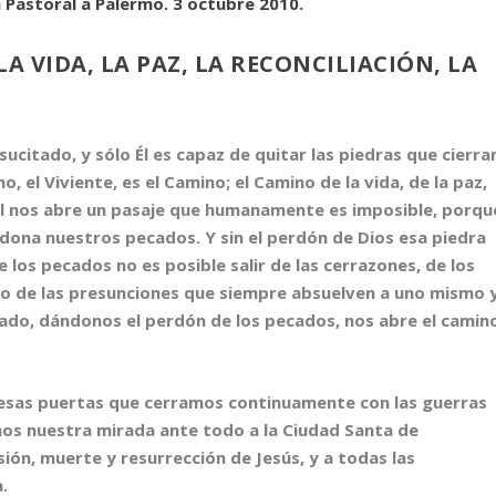
a Pastoral a Palermo. 3 octubre 2010.
LA VIDA, LA PAZ, LA RECONCILIACIÓN, LA
citado, y sólo Él es capaz de quitar las piedras que cierra
o, el Viviente, es el Camino; el Camino de la vida, de la paz,
. Él nos abre un pasaje que humanamente es imposible, porqu
rdona nuestros pecados. Y sin el perdón de Dios esa piedra
 los pecados no es posible salir de las cerrazones, de los
s o de las presunciones que siempre absuelven a uno mismo 
tado, dándonos el perdón de los pecados, nos abre el camin
a, esas puertas que cerramos continuamente con las guerras
mos nuestra mirada ante todo a la Ciudad Santa de
sión, muerte y resurrección de Jesús, y a todas las
.