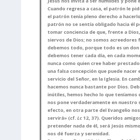
Jesús nos invita a ser humildes y pone 
Cuando regresa a casa, el patrón le pi
el patrón tenía pleno derecho a hacerlo
patrón no se sentía obligado hacia él 
tomar conciencia de que, frente a Dio
siervos de Dios; no somos acreedores f
debemos todo, porque todo es un don s
debemos tener cada día, en cada mome
nunca como quien cree haber prestado 
una falsa concepción que puede nacer e
servicio del Señor, en la Iglesia. En c
hacemos nunca bastante por Dios. Deb
inútiles, hemos hecho lo que teníamos 
nos pone verdaderamente en nuestro si
efecto, en otra parte del Evangelio no
servirá» (cf.
Lc
12, 37). Queridos amigos
pretender nada de él, será Jesús mismo
nos dé fuerza y serenidad.