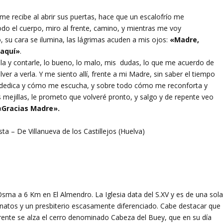
 me recibe al abrir sus puertas, hace que un escalofrío me
do el cuerpo, miro al frente, camino, y mientras me voy
 su cara se ilumina, las lágrimas acuden a mis ojos:
«Madre,
 aquí»
.
ella y contarle, lo bueno, lo malo, mis dudas, lo que me acuerdo de
ver a verla. Y me siento allí, frente a mi Madre, sin saber el tiempo
 me dedica y cómo me escucha, y sobre todo cómo me reconforta y
 mejillas, le prometo que volveré pronto, y salgo y de repente veo
Gracias Madre».
ta – De Villanueva de los Castillejos (Huelva)
Osma a 6 Km en El Almendro. La Iglesia data del S.XV y es de una sol
natos y un presbiterio escasamente diferenciado. Cabe destacar que
rente se alza el cerro denominado Cabeza del Buey, que en su día