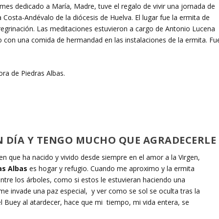
 mes dedicado a María, Madre, tuve el regalo de vivir una jornada de
ía Costa-Andévalo de la diócesis de Huelva. El lugar fue la ermita de
peregrinación. Las meditaciones estuvieron a cargo de Antonio Lucena
o con una comida de hermandad en las instalaciones de la ermita. Fu
ra de Piedras Albas.
N DÍA Y TENGO MUCHO QUE AGRADECERLE
en que ha nacido y vivido desde siempre en el amor a la Virgen,
as Albas
es hogar y refugio. Cuando me aproximo y la ermita
entre los árboles, como si estos le estuvieran haciendo una
e invade una paz especial, y ver como se sol se oculta tras la
l Buey al atardecer, hace que mi tiempo, mi vida entera, se