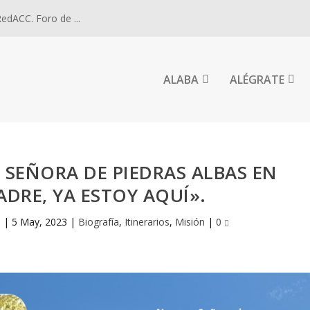
dACC. Foro de ...
ALABA
ALÉGRATE
 SEÑORA DE PIEDRAS ALBAS EN
DRE, YA ESTOY AQUÍ».
l
|
5 May, 2023
|
Biografía
,
Itinerarios
,
Misión
|
0