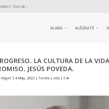
dACC. Foro de ...
ALABA
ALÉGRATE
A
 PROGRESO. LA CULTURA DE LA VID
OMISO. JESÚS POVEDA.
s Miguel
|
4 May, 2023
|
Familia y vida
|
0