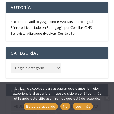
AUTORÍA
Sacerdote católico y Agustino (OSA). Misionero digital,
Párroco, Licenciado en Pedagogía por Comillas CIHS.
Contacto
Bellavista, Aljaraque (Huelva).
.
CATEGORÍAS
Utilizamos cookies para asegurar que damos la mejor
ETIQUETAS
experiencia al usuario en nuestro sitio web. Si continúa
utilizando este sitio asumiremos que está de acuerdo.
ABUELOS
ADVIENTO
ADVIENTO-NAVIDAD
Estoy de acuerdo
No
Leer más