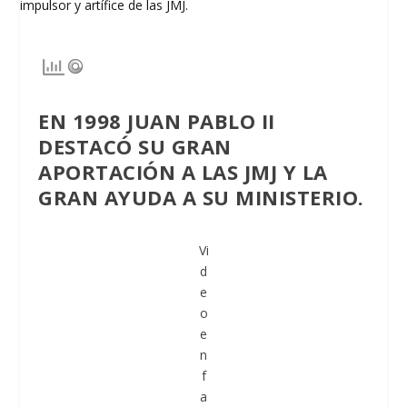
EN 1998 JUAN PABLO II
DESTACÓ SU GRAN
APORTACIÓN A LAS JMJ Y LA
GRAN AYUDA A SU MINISTERIO.
Vi
d
e
o
e
n
f
a