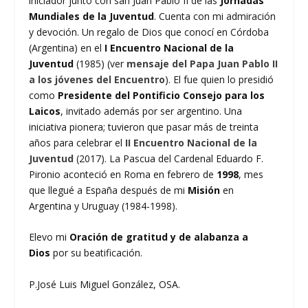
iniciador junto con san Juan Pablo II de las
Jornadas
Mundiales de la Juventud
. Cuenta con mi admiración
y devoción. Un regalo de Dios que conocí en Córdoba
(Argentina) en el
I Encuentro Nacional de la
Juventud
(1985) (ver
mensaje del Papa Juan Pablo II
a los jóvenes del Encuentro
). El fue quien lo presidió
como
Presidente del Pontificio Consejo para los
Laicos
, invitado además por ser argentino. Una
iniciativa pionera; tuvieron que pasar más de treinta
años para celebrar el
II Encuentro Nacional de la
Juventud
(2017). La Pascua del Cardenal Eduardo F.
Pironio aconteció en Roma en febrero de
1998
, mes
que llegué a España después de mi
Misión
en
Argentina y Uruguay (1984-1998).
Elevo mi
Oración de gratitud y de alabanza a
Dios
por su beatificación.
P.José Luis Miguel González, OSA.