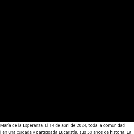
María de la Esperanza. El 14 de abril de 2024, toda la comunidad
 en una cuidada y participada Eucaristía, sus 50 años de historia. La