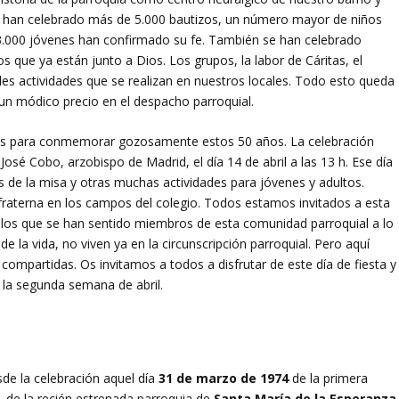
se han celebrado más de 5.000 bautizos, un número mayor de niños
3.000 jóvenes han confirmado su fe. También se han celebrado
que ya están junto a Dios. Los grupos, la labor de Cáritas, el
iples actividades que se realizan en nuestros locales. Todo esto queda
r un módico precio en el despacho parroquial.
s para conmemorar gozosamente estos 50 años. La celebración
l José Cobo, arzobispo de Madrid, el día 14 de abril a las 13 h. Ese día
s de la misa y otras muchas actividades para jóvenes y adultos.
raterna en los campos del colegio. Todos estamos invitados a esta
los que se han sentido miembros de esta comunidad parroquial a lo
de la vida, no viven ya en la circunscripción parroquial. Pero aquí
 compartidas. Os invitamos a todos a disfrutar de este día de fiesta y
a la segunda semana de abril.
sde la celebración aquel día
31 de marzo de 1974
de la primera
z, de la recién estrenada parroquia de
Santa María de la Esperanza