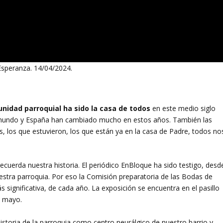
Esperanza. 14/04/2024.
nidad parroquial ha sido la casa de todos
en este medio siglo
l mundo y España han cambiado mucho en estos años. También las
los que estuvieron, los que están ya en la casa de Padre, todos no
ecuerda nuestra historia. El periódico EnBloque ha sido testigo, desd
uestra parroquia. Por eso la Comisión preparatoria de las Bodas de
 significativa, de cada año. La exposición se encuentra en el pasillo
de mayo.
istoria de la parroquia como centro neurálgico de nuestro barrio y