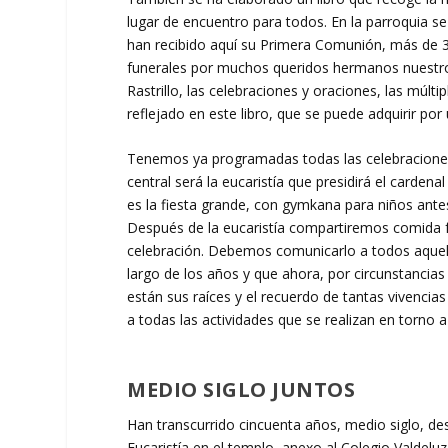
lugar de encuentro para todos. En la parroquia 
han recibido aquí su Primera Comunión, más de 
funerales por muchos queridos hermanos nuestros 
Rastrillo, las celebraciones y oraciones, las múlt
reflejado en este libro, que se puede adquirir po
Tenemos ya programadas todas las celebracione
central será la eucaristía que presidirá el cardena
es la fiesta grande, con gymkana para niños ante
Después de la eucaristía compartiremos comida f
celebración. Debemos comunicarlo a todos aquel
largo de los años y que ahora, por circunstancias 
están sus raíces y el recuerdo de tantas vivencias
a todas las actividades que se realizan en torno 
MEDIO SIGLO JUNTOS
Han transcurrido cincuenta años, medio siglo, de
Eucaristía en el templo, anexo al Colegio Valdelu