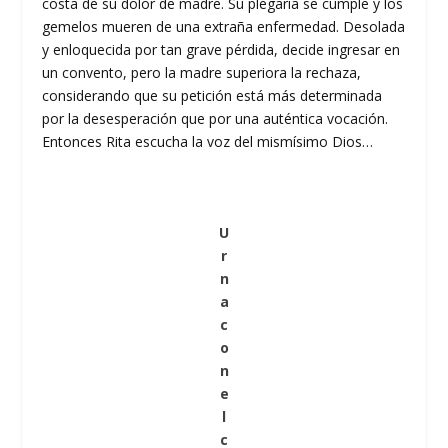
costa de su dolor de madre. Su plegaria se cumple y los
gemelos mueren de una extraña enfermedad. Desolada
y enloquecida por tan grave pérdida, decide ingresar en
un convento, pero la madre superiora la rechaza,
considerando que su petición está más determinada
por la desesperación que por una auténtica vocación.
Entonces Rita escucha la voz del mismísimo Dios…
U
r
n
a
c
o
n
e
l
c