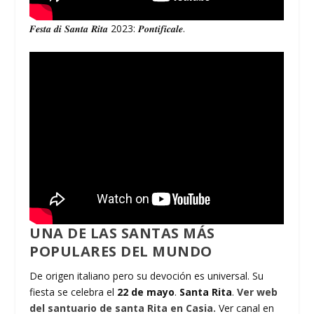
𝑭𝒆𝒔𝒕𝒂 𝒅𝒊 𝑺𝒂𝒏𝒕𝒂 𝑹𝒊𝒕𝒂 2023: 𝑷𝒐𝒏𝒕𝒊𝒇𝒊𝒄𝒂𝒍𝒆.
UNA DE LAS SANTAS MÁS
POPULARES DEL MUNDO
De origen italiano pero su devoción es universal. Su
fiesta se celebra el
22 de mayo
.
Santa Rita
.
Ver web
del santuario de santa Rita en Casia.
Ver canal en