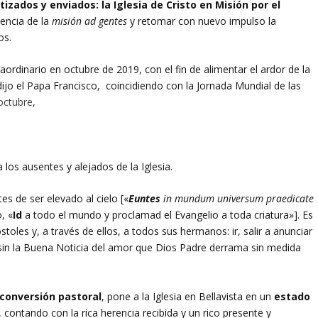
tizados y enviados: la Iglesia de Cristo en Misión por el
iencia de la
misión ad gentes
y retomar con nuevo impulso la
os.
rdinario en octubre de 2019, con el fin de alimentar el ardor de la
 dijo el Papa Francisco, coincidiendo con la Jornada Mundial de las
octubre
,
 los ausentes y alejados de la Iglesia.
es de ser elevado al cielo [«
Euntes
in mundum universum praedicate
, «
Id
a todo el mundo y proclamad el Evangelio a toda criatura»]. Es
toles y, a través de ellos, a todos sus hermanos: ir, salir a anunciar
a sin la Buena Noticia del amor que Dios Padre derrama sin medida
conversión pastoral
, pone a la Iglesia en Bellavista en un
estado
 contando con la rica herencia recibida y un rico presente y