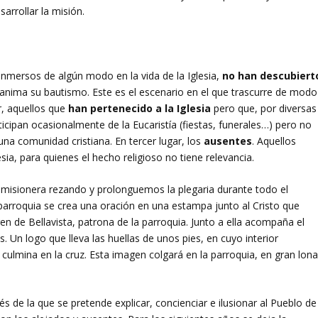
arrollar la misión.
 inmersos de algún modo en la vida de la Iglesia,
no han descubiert
 anima su bautismo. Este es el escenario en el que trascurre de modo
r, aquellos que
han pertenecido a la Iglesia
pero que, por diversas
icipan ocasionalmente de la Eucaristía (fiestas, funerales…) pero no
una comunidad cristiana. En tercer lugar, los
ausentes
. Aquellos
ia, para quienes el hecho religioso no tiene relevancia.
isionera rezando y prolonguemos la plegaria durante todo el
 parroquia se crea una oración en una estampa junto al Cristo que
rgen de Bellavista, patrona de la parroquia. Junto a ella acompaña el
. Un logo que lleva las huellas de unos pies, en cuyo interior
culmina en la cruz. Esta imagen colgará en la parroquia, en gran lona
vés de la que se pretende explicar, concienciar e ilusionar al Pueblo de