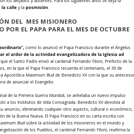
n los alejados y ausentes. Para los siguientes años se deja la
 la calle
y la
posmisión
.
ÓN DEL MES MISIONERO
POR EL PAPA PARA EL MES DE OCTUBRE
aordinario”,
como lo anunció el Papa Francisco durante el Ángelus
ar el ardor de la actividad evangelizadora de la Iglesia ad
a que el Santo Padre envió al cardenal Fernando Filoni, Prefecto de la
s, en la que el Papa Francisco recuerda el centenario, el 30 de
ta Apostólica Maximum Illud de Benedicto XV con la que su anteceso
ra de anunciar el Evangelio.
 final de la Primera Guerra Mundial, se anhelaba un nuevo impulso
solo a los Institutos de Vida Consagrada. Benedicto XV devolvía al
u anuncio, eliminando cualquier otro aspecto, cultural o económico,
ón de la Buena Nueva. El Papa Francisco en su carta escrita con
aximum Illud sobre la actividad de los misioneros en el mundo y
angelización de los Pueblos, el cardenal Fernando Filoni, reafirma la