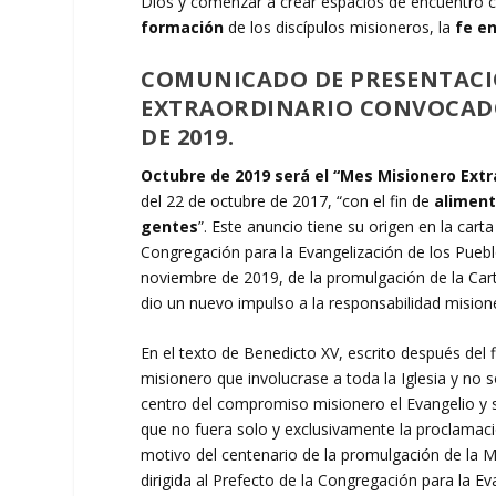
Dios y comenzar a crear espacios de encuentro co
formación
de los discípulos misioneros, la
fe en
COMUNICADO DE PRESENTACI
EXTRAORDINARIO CONVOCADO 
DE 2019.
Octubre de 2019 será el “Mes Misionero Extr
del 22 de octubre de 2017, “con el fin de
aliment
gentes
”. Este anuncio tiene su origen en la cart
Congregación para la Evangelización de los Pueblo
noviembre de 2019, de la promulgación de la Car
dio un nuevo impulso a la responsabilidad misione
En el texto de Benedicto XV, escrito después del
misionero que involucrase a toda la Iglesia y no 
centro del compromiso misionero el Evangelio y s
que no fuera solo y exclusivamente la proclamaci
motivo del centenario de la promulgación de la M
dirigida al Prefecto de la Congregación para la Ev