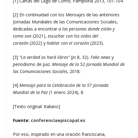
[1]
Cartas del Lago de Como
,
Pamplona 2013, 101-104.
[2]
En continuidad con los Mensajes de las anteriores
Jornadas Mundiales de las Comunicaciones Sociales,
dedicadas a encontrar
a las personas donde están y
como son
(2021),
escuchar con los oídos del
corazón
(2022) y
hablar con el corazón
(2023).
[3]
“La verdad os hará libres”
(
Jn
8, 32).
Fake news
y
periodismo de paz.
Mensaje de la 52 Jornada Mundial de
las Comunicaciones Sociales,
2018
.
[4]
Mensaje para la Celebración de la 57 Jornada
Mundial de la Paz
(1 enero 2024), 8.
[Texto original: Italiano]
Fuente:
conferenciaepiscopal.es
Por eso, inspirado en una oración franciscana,