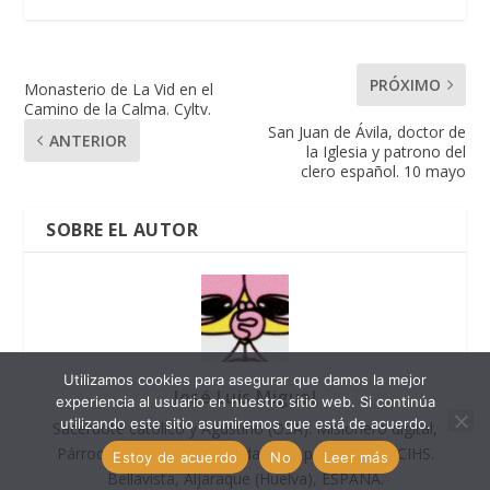
PRÓXIMO
Monasterio de La Vid en el
Camino de la Calma. Cyltv.
San Juan de Ávila, doctor de
ANTERIOR
la Iglesia y patrono del
clero español. 10 mayo
SOBRE EL AUTOR
Utilizamos cookies para asegurar que damos la mejor
José Luis Miguel
experiencia al usuario en nuestro sitio web. Si continúa
utilizando este sitio asumiremos que está de acuerdo.
Sacerdote católico y Agustino (OSA). Misionero digital,
Párroco, Licenciado en Pedagogía por Comillas CIHS.
Estoy de acuerdo
No
Leer más
Bellavista, Aljaraque (Huelva), ESPAÑA.