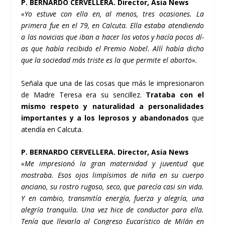
P. BERNARDO CERVELLERA. Director, Asia News
«Yo estuve con ella en, al menos, tres ocasiones. La
primera fue en el 79, en Calcuta. Ella estaba atendiendo
a las novicias que iban a hacer los votos y hací­a pocos dí­
as que habí­a recibido el Premio Nobel. Allí­ habí­a dicho
que la sociedad más triste es la que permite el aborto».
Señala que una de las cosas que más le impresionaron
de Madre Teresa era su sencillez.
Trataba con el
mismo respeto y naturalidad a personalidades
importantes y a los leprosos y abandonados
que
atendí­a en Calcuta.
P. BERNARDO CERVELLERA. Director, Asia News
«Me impresionó la gran maternidad y juventud que
mostraba. Esos ojos limpí­simos de niña en su cuerpo
anciano, su rostro rugoso, seco, que parecí­a casi sin vida.
Y en cambio, transmití­a energí­a, fuerza y alegrí­a, una
alegrí­a tranquila. Una vez hice de conductor para ella.
Tení­a que llevarla al Congreso Eucarí­stico de Milán en