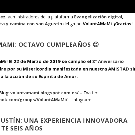
pez
, administradores de la plataforma
Evangelización digital
,
ta y camina con san Agustín
del grupo
VoluntAMaMi
.
¡Gracias!
AMI: OCTAVO CUMPLEAÑOS 😉
Mi! El 22 de Marzo de 2019 se cumplió el
8º Aniversario
dre por su Misericordia manifestada en nuestra AMISTAD si
 a la acción de su Espíritu de Amor.
Blog:
voluntamami.blogspot.com.es/
– Twitter:
ook.com/groups/VoluntAMaMi/
– Intagram:
USTÍN: UNA EXPERIENCIA INNOVADORA
E SEIS AÑOS