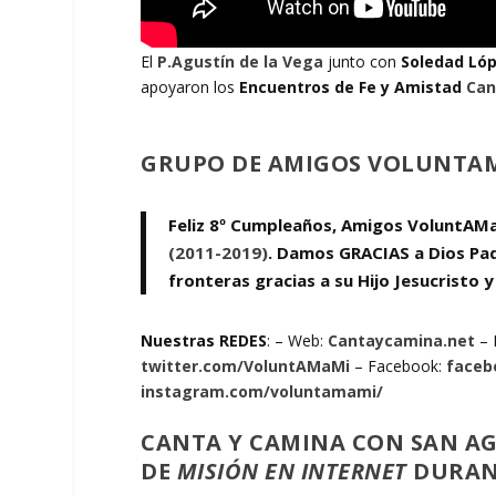
El
P.Agustín de la Vega
junto con
Soledad Ló
apoyaron los
Encuentros de Fe y Amistad
Can
GRUPO DE AMIGOS VOLUNTAM
Feliz 8º Cumpleaños, Amigos VoluntAMa
(2011-2019)
. Damos GRACIAS a Dios Pa
fronteras gracias a su Hijo Jesucristo y
Nuestras REDES
: – Web:
Cantaycamina.net
– 
twitter.com/VoluntAMaMi
– Facebook:
faceb
instagram.com/voluntamami/
CANTA Y CAMINA CON SAN AG
DE
MISIÓN EN INTERNET
DURANT