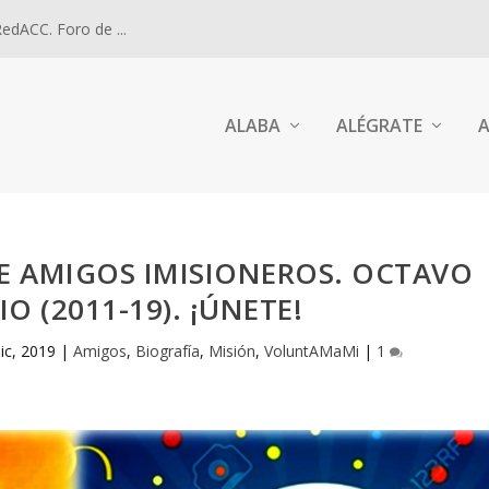
dACC. Foro de ...
ALABA
ALÉGRATE
A
E AMIGOS IMISIONEROS. OCTAVO
O (2011-19). ¡ÚNETE!
ic, 2019
|
Amigos
,
Biografía
,
Misión
,
VoluntAMaMi
|
1