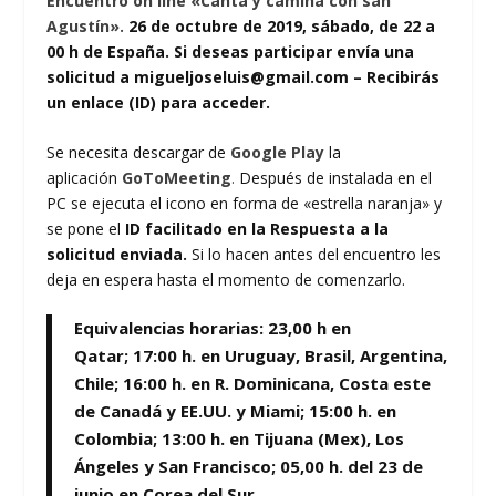
Encuentro on line «Canta y camina con san
Agustín».
26 de octubre de 2019, sábado, de 22 a
00 h de España. Si deseas participar envía una
solicitud a migueljoseluis@gmail.com – Recibirás
un enlace (ID) para acceder.
Se necesita descargar de
Google Play
la
aplicación
GoToMeeting
.
Después de instalada en el
PC se ejecuta el icono en forma de «estrella naranja» y
se pone el
ID facilitado en la Respuesta a la
solicitud enviada.
Si lo hacen antes del encuentro les
deja en espera hasta el momento de comenzarlo.
Equivalencias horarias:
23,00 h
en
Qatar;
17:00 h.
en Uruguay, Brasil, Argentina,
Chile;
16:00 h.
en R. Dominicana, Costa este
de Canadá y EE.UU. y Miami;
15:00 h.
en
Colombia;
13:00 h.
en Tijuana (Mex), Los
Ángeles y San Francisco;
05,00 h
. del 23 de
junio en Corea del Sur.