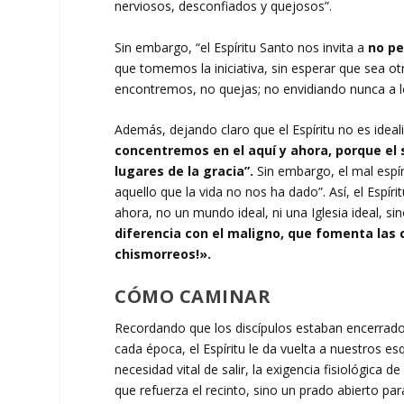
nerviosos, desconfiados y quejosos”.
Sin embargo, “el Espíritu Santo nos invita a
no pe
que tomemos la iniciativa, sin esperar que sea ot
encontremos, no quejas; no envidiando nunca a l
Además, dejando claro que el Espíritu no es ideal
concentremos en el aquí y ahora, porque el 
lugares de la gracia”.
Sin embargo, el mal espír
aquello que la vida no nos ha dado”. Así, el Espíri
ahora, no un mundo ideal, ni una Iglesia ideal, sino 
diferencia con el maligno, que fomenta las c
chismorreos!».
CÓMO CAMINAR
Recordando que los discípulos estaban encerrados 
cada época, el Espíritu le da vuelta a nuestros e
necesidad vital de salir, la exigencia fisiológica
que refuerza el recinto, sino un prado abierto pa