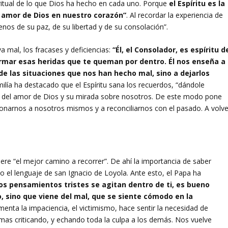
ritual de lo que Dios ha hecho en cada uno. Porque
el Espíritu es la
l amor de Dios en nuestro corazón”
. Al recordar la experiencia de
enos de su paz, de su libertad y de su consolación”.
va mal, los fracases y deficiencias:
“Él, el Consolador, es espíritu d
ormar esas heridas que te queman por dentro. Él nos enseña a
de las situaciones que nos han hecho mal, sino a dejarlos
ilía ha destacado que el Espíritu sana los recuerdos, “dándole
rdo del amor de Dios y su mirada sobre nosotros. De este modo pone
onarnos a nosotros mismos y a reconciliarnos con el pasado. A volve
ugiere “el mejor camino a recorrer”. De ahí la importancia de saber
ndo el lenguaje de san Ignacio de Loyola. Ante esto, el Papa ha
os pensamientos tristes se agitan dentro de ti, es bueno
o, sino que viene del mal, que se siente cómodo en la
menta la impaciencia, el victimismo, hace sentir la necesidad de
as criticando, y echando toda la culpa a los demás. Nos vuelve