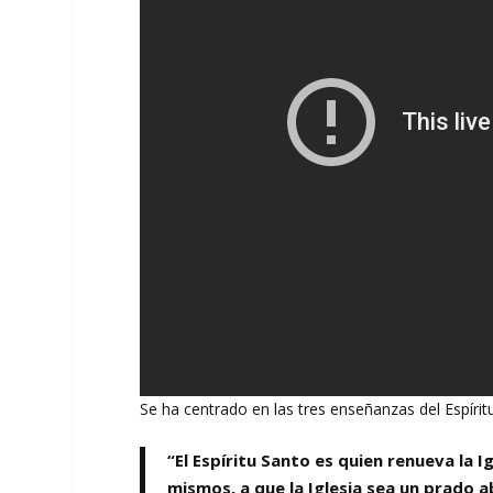
Se ha centrado en las tres enseñanzas del Espír
“El Espíritu Santo es quien renueva la
mismos, a que la Iglesia sea un prado 