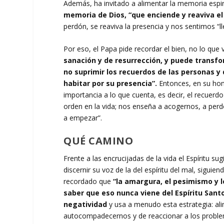
Además, ha invitado a alimentar la memoria espi
memoria de Dios, “que enciende y reaviva e
perdón, se reaviva la presencia y nos sentimos “ll
Por eso, el Papa pide recordar el bien, no lo que 
sanación y de resurrección, y puede transf
no suprimir los recuerdos de las personas y 
habitar por su presencia”.
Entonces, en su hom
importancia a lo que cuenta, es decir, el recue
orden en la vida; nos enseña a acogernos, a perd
a empezar”.
QUÉ CAMINO
Frente a las encrucijadas de la vida el Espíritu s
discernir su voz de la del espíritu del mal, siguie
recordado que
“la amargura, el pesimismo y l
saber que eso nunca viene del Espíritu Sant
negatividad
y usa a menudo esta estrategia: ali
autocompadecernos y de reaccionar a los problem