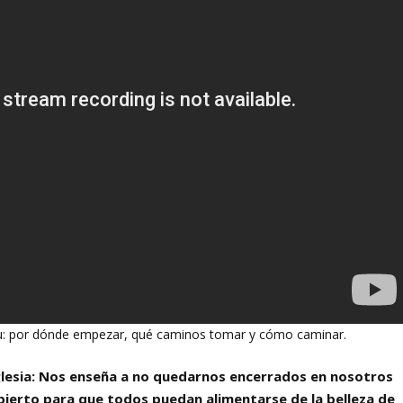
itu: por dónde empezar, qué caminos tomar y cómo caminar.
 Iglesia: Nos enseña a no quedarnos encerrados en nosotros
abierto para que todos puedan alimentarse de la belleza de