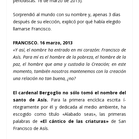
periodistas. 16 de marzo de 2013).
Sorprendió al mundo con su nombre y, apenas 3 dí­as
después de su elección, explicó por qué habí­a elegido
llamarse Francisco.
FRANCISCO. 16 marzo, 2013
«Y así­, el nombre ha entrado en mi corazón: Francisco de
Así­s. Para mí­ es el hombre de la pobreza, el hombre de la
paz, el hombre que ama y custodia la Creación; en este
momento, también nosotros mantenemos con la creación
una relación no tan buena, ¿no?
El cardenal Bergoglio no sólo tomó el nombre del
santo de Así­s.
Para la primera encí­clica escrita í­
ntegramente por él y dedicada al medio ambiente, ha
escogido como tí­tulo «Alabado seas», las primeras
palabras de
«El cántico de las criaturas»
de San
Francisco de Así­s.