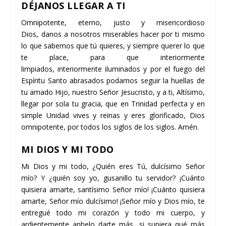
DÉJANOS LLEGAR A TI
Omnipotente, eterno, justo y misericordioso
Dios, danos a nosotros miserables hacer por ti mismo
lo que sabemos que tú quieres, y siempre querer lo que
te place, para que interiormente
limpiados, interiormente iluminados y por el fuego del
Espíritu Santo abrasados podamos seguir la huellas de
tu amado Hijo, nuestro Señor Jesucristo, y a ti, Altísimo,
llegar por sola tu gracia, que en Trinidad perfecta y en
simple Unidad vives y reinas y eres glorificado, Dios
omnipotente, por todos los siglos de los siglos. Amén.
MI DIOS Y MI TODO
Mi Dios y mi todo, ¿Quién eres Tú, dulcísimo Señor
mío? Y ¿quién soy yo, gusanillo tu servidor? ¡Cuánto
quisiera amarte, santísimo Señor mío! ¡Cuánto quisiera
amarte, Señor mío dulcísimo! ¡Señor mío y Dios mío, te
entregué todo mi corazón y todo mi cuerpo, y
ardientemente anhelo darte más, si supiera qué más