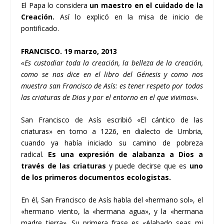
El Papa lo considera
un maestro en el cuidado de la
Creación.
Así­ lo explicó en la misa de inicio de
pontificado.
FRANCISCO. 19 marzo, 2013
«Es custodiar toda la creación, la belleza de la creación,
como se nos dice en el libro del Génesis y como nos
muestra san Francisco de Así­s: es tener respeto por todas
las criaturas de Dios y por el entorno en el que vivimos».
San Francisco de Así­s escribió «El cántico de las
criaturas» en torno a 1226, en dialecto de Umbria,
cuando ya habí­a iniciado su camino de pobreza
radical.
Es una expresión de alabanza a Dios a
través de las criaturas
y puede decirse que es
uno
de los primeros documentos ecologistas.
En él, San Francisco de Así­s habla del «hermano sol», el
«hermano viento, la «hermana agua», y la «hermana
madre tierra». Su primera frase es «Alabado seas mi