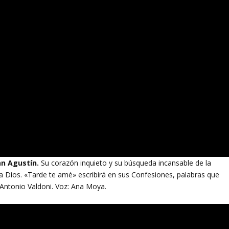
San Agustín.
Su corazón inquieto y su búsqueda incansable de la
 Dios. «Tarde te amé» escribirá en sus Confesiones, palabras que
: Antonio Valdoni. Voz: Ana Moya.