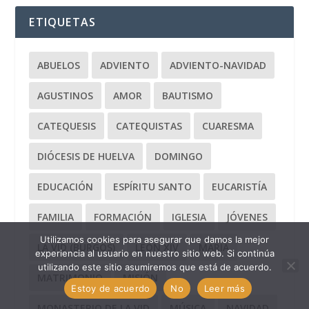
ETIQUETAS
ABUELOS
ADVIENTO
ADVIENTO-NAVIDAD
AGUSTINOS
AMOR
BAUTISMO
CATEQUESIS
CATEQUISTAS
CUARESMA
DIÓCESIS DE HUELVA
DOMINGO
EDUCACIÓN
ESPÍRITU SANTO
EUCARISTÍA
FAMILIA
FORMACIÓN
IGLESIA
JÓVENES
Utilizamos cookies para asegurar que damos la mejor
LA VID (BURGOS)
LEÓN XIV
MARÍA
experiencia al usuario en nuestro sitio web. Si continúa
utilizando este sitio asumiremos que está de acuerdo.
MATRIMONIO
MISIÓN
Estoy de acuerdo
No
Leer más
MONASTERIO DE LA VID
MÚSICA
NAVIDAD