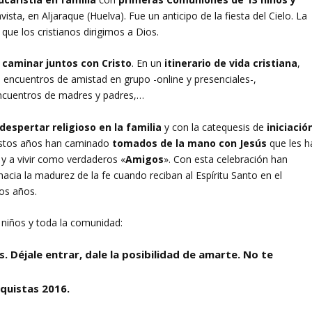
sta, en Aljaraque (Huelva). Fue un anticipo de la fiesta del Cielo. La
que los cristianos dirigimos a Dios.
caminar juntos con Cristo
. En un
itinerario de vida cristiana
,
ncuentros de amistad en grupo -online y presenciales-,
 encuentros de madres y padres,…
despertar religioso en la familia
y con la catequesis de
iniciació
estos años han caminado
tomados de la mano con Jesús
que les h
s
y a vivir como verdaderos «
Amigos
». Con esta celebración han
acia la madurez de la fe cuando reciban al Espíritu Santo en el
os años.
 niños y toda la comunidad:
s. Déjale entrar
,
dale la posibilidad de amarte. No te
equistas 2016.