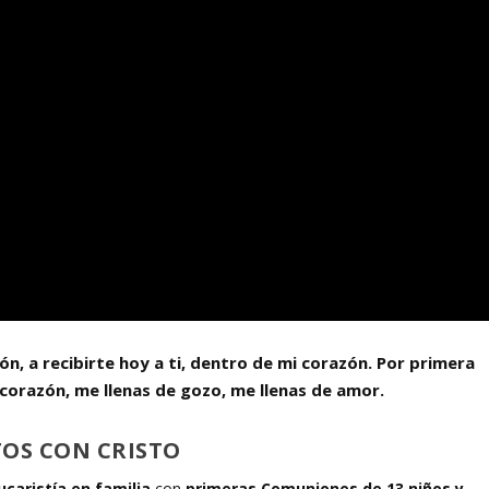
ón, a recibirte hoy a ti, dentro de mi corazón.
Por primera
i corazón, me llenas de gozo, me llenas de amor.
TOS CON CRISTO
ucaristía en familia
con
primeras Comuniones de 13 niños y