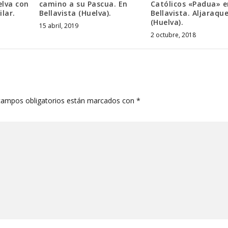
elva con
camino a su Pascua. En
Católicos «Padua» e
lar.
Bellavista (Huelva).
Bellavista. Aljaraqu
(Huelva).
15 abril, 2019
2 octubre, 2018
campos obligatorios están marcados con
*