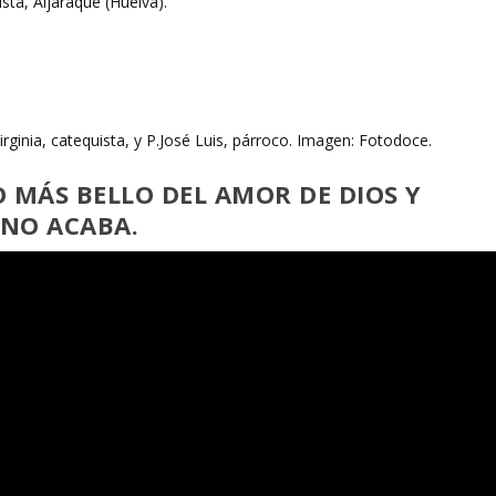
rginia, catequista, y P.José Luis, párroco. Imagen: Fotodoce.
O MÁS BELLO DEL AMOR DE DIOS Y
 NO ACABA.