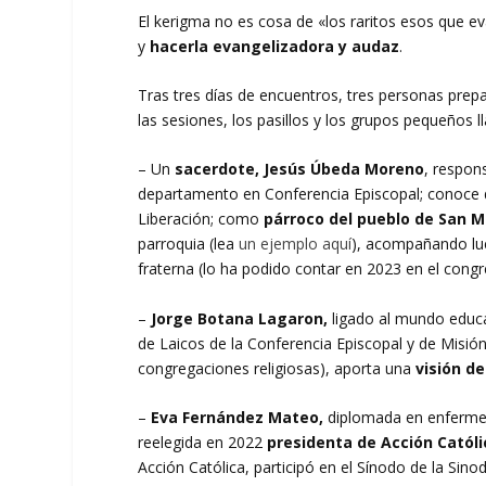
El kerigma no es cosa de «los raritos esos que eva
y
hacerla evangelizadora y audaz
.
Tras tres días de encuentros, tres personas prep
las sesiones, los pasillos y los grupos pequeños
– Un
sacerdote, Jesús Úbeda Moreno
, respon
departamento en Conferencia Episcopal; conoce d
Liberación; como
párroco del pueblo de San M
parroquia (lea
un ejemplo aquí
), acompañando lu
fraterna (lo ha podido contar en 2023 en el cong
–
Jorge Botana Lagaron,
ligado al mundo educa
de Laicos de la Conferencia Episcopal y de Misi
congregaciones religiosas), aporta una
visión d
–
Eva Fernández Mateo,
diplomada en enfermerí
reelegida en 2022
presidenta de Acción Católi
Acción Católica, participó en el Sínodo de la Sin