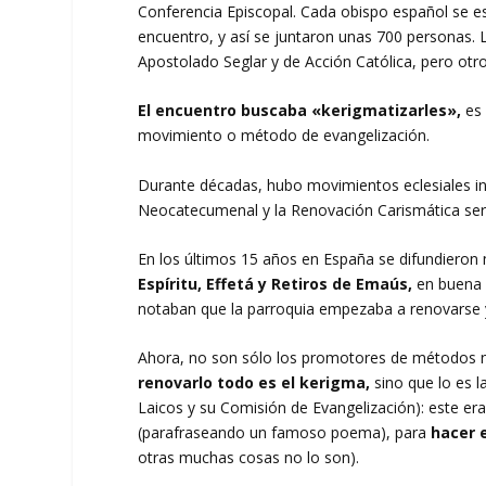
Conferencia Episcopal. Cada obispo español se es
encuentro, y así se juntaron unas 700 personas.
Apostolado Seglar y de Acción Católica, pero otro
El encuentro buscaba «kerigmatizarles»,
es 
movimiento o método de evangelización.
Durante décadas, hubo movimientos eclesiales ins
Neocatecumenal y la Renovación Carismática ser
En los últimos 15 años en España se difundiero
Espíritu, Effetá y Retiros de Emaús,
en buena
notaban que la parroquia empezaba a renovarse y a
Ahora, no son sólo los promotores de métodos n
renovarlo todo es el kerigma,
sino que lo es l
Laicos y su Comisión de Evangelización): este er
(parafraseando un famoso poema), para
hacer e
otras muchas cosas no lo son).