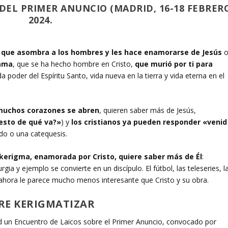
EL PRIMER ANUNCIO (MADRID, 16-18 FEBRER
2024.
o que asombra a los hombres y les hace enamorarse de Jesús
o
 ama
, que se ha hecho hombre en Cristo,
que murió por ti para
da poder del Espíritu Santo, vida nueva en la tierra y vida eterna en el
muchos corazones se abren
, quieren saber más de Jesús,
esto de qué va?»
) y
los cristianos ya pueden responder «venid
ado o una catequesis.
 kerigma, enamorada por Cristo, quiere saber más de Él
:
rgia y ejemplo se convierte en un discípulo. El fútbol, las teleseries, l
 ahora le parece mucho menos interesante que Cristo y su obra.
ERE KERIGMATIZAR
id un Encuentro de Laicos sobre el Primer Anuncio, convocado por