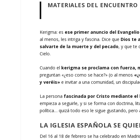
MATERIALES DEL ENCUENTRO D
Kerigma: es
ese primer anuncio del Evangeli
al menos, les intriga y fascina. Dice que
Dios te
salvarte de la muerte y del pecado
, y que te 
Cielo.
Cuando el
kerigma se proclama con fuerza, 
preguntan «¿eso como se hace?» (o al menos
«¿
y veréis»
e invitar a una comunidad, un discipul
La persona
fascinada por Cristo mediante el
empieza a seguirle, y si se forma con doctrina, litu
política… quizá todo eso le sigue gustando, pero
LA IGLESIA ESPAÑOLA SE QUI
Del 16 al 18 de febrero se ha celebrado en Madr