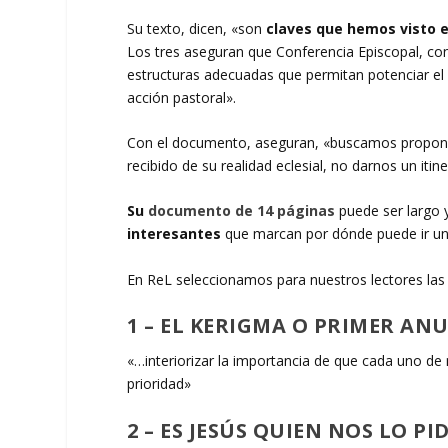
Su texto, dicen, «son
claves que hemos visto 
Los tres aseguran que Conferencia Episcopal, con
estructuras adecuadas que permitan potenciar el 
acción pastoral».
Con el documento, aseguran, «buscamos proponer,
recibido de su realidad eclesial, no darnos un it
Su
documento de 14 páginas
puede ser largo 
interesantes
que marcan por dónde puede ir una
En ReL seleccionamos para nuestros lectores la
1 – EL KERIGMA O PRIMER AN
«…interiorizar la importancia de que cada uno d
prioridad»
2 – ES JESÚS QUIEN NOS LO PI