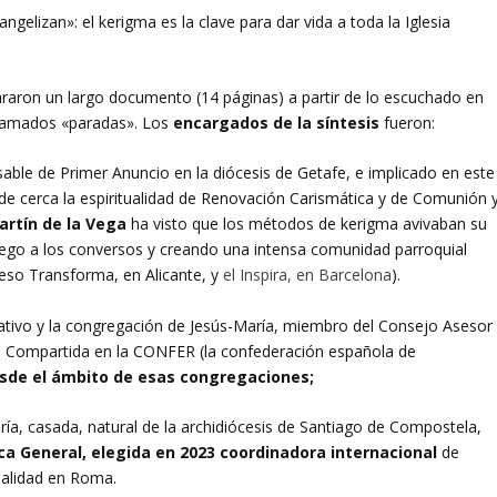
ngelizan»: el kerigma es la clave para dar vida a toda la Iglesia
araron un largo documento (14 páginas) a partir de lo escuchado en
 llamados «paradas». Los
encargados de la síntesis
fueron:
sable de Primer Anuncio en la diócesis de Getafe, e implicado en este
e cerca la espiritualidad de Renovación Carismática y de Comunión 
artín de la Vega
ha visto que los métodos de kerigma avivaban su
ego a los conversos y creando una intensa comunidad parroquial
reso Transforma, en Alicante, y
el Inspira, en Barcelona
).
tivo y la congregación de Jesús-María, miembro del Consejo Asesor
ón Compartida en la CONFER (la confederación española de
esde el ámbito de esas congregaciones;
a, casada, natural de la archidiócesis de Santiago de Compostela,
ca General, elegida en 2023 coordinadora internacional
de
odalidad en Roma.