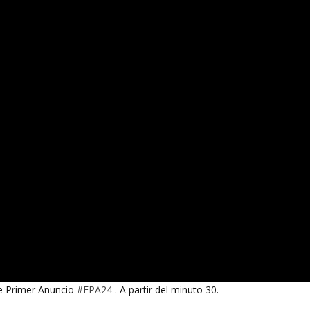
de Primer Anuncio
#EPA24
. A partir del minuto 30.