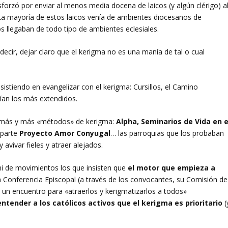
forzó por enviar al menos media docena de laicos (y algún clérigo) a
 La mayoría de estos laicos venía de ambientes diocesanos de
s llegaban de todo tipo de ambientes eclesiales.
decir, dejar claro que el kerigma no es una manía de tal o cual
istiendo en evangelizar con el kerigma: Cursillos, el Camino
ían los más extendidos.
n más y más «métodos» de kerigma:
Alpha, Seminarios de Vida en e
 parte
Proyecto Amor Conyugal
… las parroquias que los probaban
vivar fieles y atraer alejados.
i de movimientos los que insisten que
el motor que empieza a
a Conferencia Episcopal (a través de los convocantes, su Comisión de
a un encuentro para «atraerlos y kerigmatizarlos a todos»
ntender a los católicos activos que el kerigma es prioritario
(