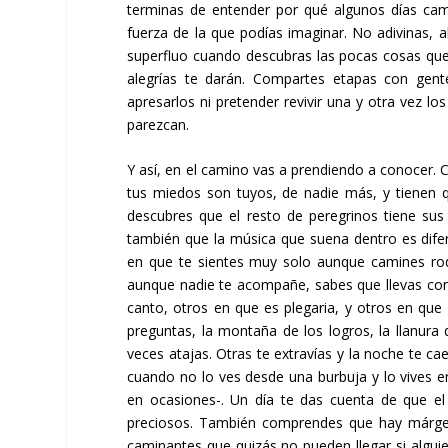
terminas de entender por qué algunos días cami
fuerza de la que podías imaginar. No adivinas, a
superfluo cuando descubras las pocas cosas que
alegrías te darán. Compartes etapas con gent
apresarlos ni pretender revivir una y otra vez 
parezcan.
Y así, en el camino vas a prendiendo a conocer.
tus miedos son tuyos, de nadie más, y tienen q
descubres que el resto de peregrinos tiene sus
también que la música que suena dentro es difer
en que te sientes muy solo aunque camines rod
aunque nadie te acompañe, sabes que llevas co
canto, otros en que es plegaria, y otros en que 
preguntas, la montaña de los logros, la llanura d
veces atajas. Otras te extravías y la noche te c
cuando no lo ves desde una burbuja y lo vives 
en ocasiones-. Un día te das cuenta de que el
preciosos. También comprendes que hay márgene
caminantes que quizás no pueden llegar si alguien