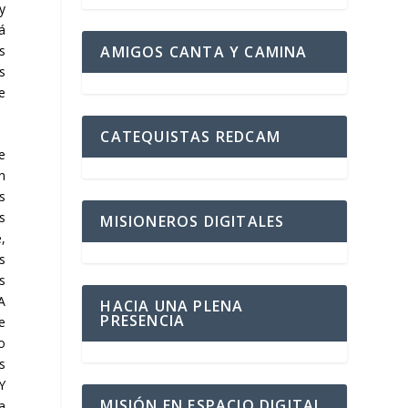
y
á
s
AMIGOS CANTA Y CAMINA
s
e
CATEQUISTAS REDCAM
e
n
s
s
MISIONEROS DIGITALES
,
s
s
A
HACIA UNA PLENA
PRESENCIA
e
o
s
Y
MISIÓN EN ESPACIO DIGITAL
a