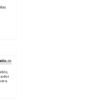
llas
ablo,
zador
nero.