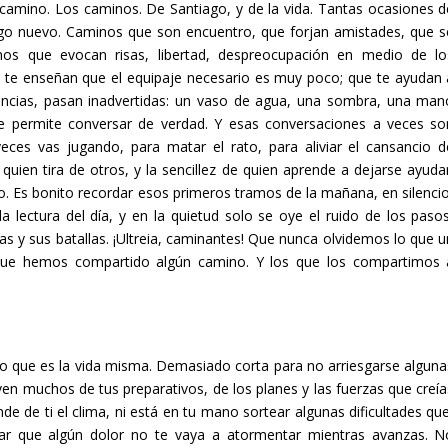
 camino. Los caminos. De Santiago, y de la vida. Tantas ocasiones d
 algo nuevo. Caminos que son encuentro, que forjan amistades, que s
nos que evocan risas, libertad, despreocupación en medio de lo
e te enseñan que el equipaje necesario es muy poco; que te ayudan 
tancias, pasan inadvertidas: un vaso de agua, una sombra, una man
e permite conversar de verdad. Y esas conversaciones a veces so
veces vas jugando, para matar el rato, para aliviar el cansancio d
ien tira de otros, y la sencillez de quien aprende a dejarse ayudar
. Es bonito recordar esos primeros tramos de la mañana, en silencio
 lectura del día, y en la quietud solo se oye el ruido de los pasos
as y sus batallas. ¡Ultreia, caminantes! Que nunca olvidemos lo que u
 que hemos compartido algún camino. Y los que los compartimos 
 que es la vida misma. Demasiado corta para no arriesgarse alguna
en muchos de tus preparativos, de los planes y las fuerzas que creía
 de ti el clima, ni está en tu mano sortear algunas dificultades que
ar que algún dolor no te vaya a atormentar mientras avanzas. N