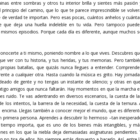
nas entre sombras y otros tu interior brilla y sientes más pasión 
l principio del camino, que lo que te parece imprescindible se volver
 de verdad te importan. Pero esas pocas, cuántos anhelos y cuánta
e que deja una huella indeleble en tu vida. Pero tampoco puede
los mismos episodios. Porque cada día es diferente, aunque muchos s
 Conocerte a ti mismo, poniendo nombre a lo que vives. Descubres qu
ue ver con tu historia, y tus heridas, y tus memorias. Pero tambié
 propias batallas, que quizás nunca llegues a entender. Comprende
ente a cualquier otra. Hasta cuando la música es grito. Hay jornada
eado de gente y no tengas un instante de silencio; y otras en que
ntigo amigos que nunca faltarán. Hay momentos en que la marcha e
es ruido. Te vas adentrando en diversos escenarios, la cuesta de la
e los intentos, la barrera de la necesidad, la cuesta de la ternura. 
ae encima. Llegas también a conocer mejor el mundo, que es diferent
en primera persona. Aprendes a descubrir lo hermoso –tan inesperad
 tiempo importa, que es uno de los bienes más intangibles, y má
s en los que la niebla deja demasiadas asignaturas pendientes. 
 no tira de ellos. No siempre estás dispuesto a hacerlo. Así, entre l