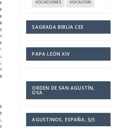
VOCACIONES
VOCACIÓN
e
e
s
a
SAGRADA BIBLIA CEE
o
n
e
.
PAPA LEÓN XIV
,
,
n
a
ORDEN DE SAN AGUSTÍN,
OSA
s
s
AGUSTINOS, ESPAÑA, SJS
,
o