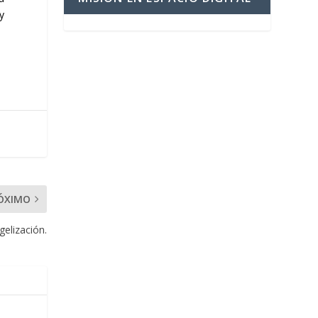
y
ÓXIMO
gelización.