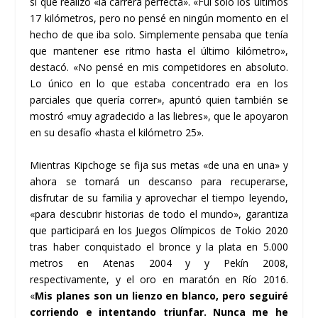
sí que realizó «la carrera perfecta». «Fui solo los últimos
17 kilómetros, pero no pensé en ningún momento en el
hecho de que iba solo. Simplemente pensaba que tenía
que mantener ese ritmo hasta el último kilómetro»,
destacó. «No pensé en mis competidores en absoluto.
Lo único en lo que estaba concentrado era en los
parciales que quería correr», apuntó quien también se
mostró «muy agradecido a las liebres», que le apoyaron
en su desafío «hasta el kilómetro 25».
Mientras Kipchoge se fija sus metas «de una en una» y
ahora se tomará un descanso para recuperarse,
disfrutar de su familia y aprovechar el tiempo leyendo,
«para descubrir historias de todo el mundo», garantiza
que participará en los Juegos Olímpicos de Tokio 2020
tras haber conquistado el bronce y la plata en 5.000
metros en Atenas 2004 y y Pekín 2008,
respectivamente, y el oro en maratón en Río 2016.
«
Mis planes son un lienzo en blanco, pero seguiré
corriendo e intentando triunfar. Nunca me he