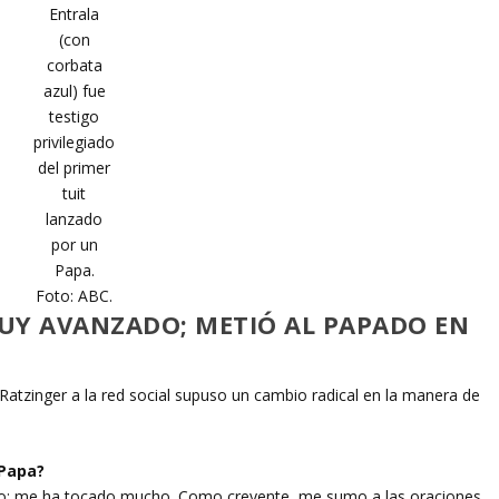
Entrala
(con
corbata
azul) fue
testigo
privilegiado
del primer
tuit
lanzado
por un
Papa.
Foto: ABC.
UY AVANZADO; METIÓ AL PAPADO EN
 Ratzinger a la red social supuso un cambio radical en la manera de
 Papa?
do; me ha tocado mucho. Como creyente, me sumo a las oraciones