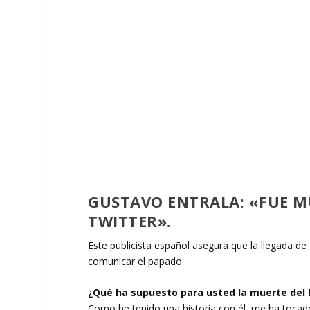
GUSTAVO ENTRALA: «FUE M
TWITTER».
Este publicista español asegura que la llegada de
comunicar el papado.
¿Qué ha supuesto para usted la muerte del
Como he tenido una historia con él, me ha toca