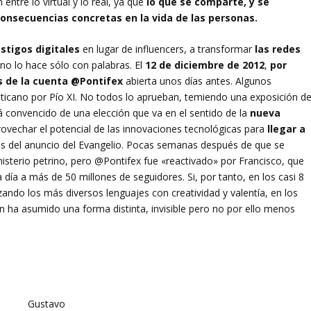
entre lo virtual y lo real, ya que
lo que se comparte, y se
onsecuencias concretas en la vida de las personas.
estigos digitales
en lugar de influencers, a transformar
las redes
Y no lo hace sólo con palabras. El
12 de diciembre de 2012
,
por
és de la cuenta @Pontifex
abierta unos días antes. Algunos
ticano por Pío XI. No todos lo aprueban, temiendo una exposición de
á convencido de una elección que va en el sentido de la
nueva
vechar el potencial de las innovaciones tecnológicas para
llegar a
s del anuncio del Evangelio. Pocas semanas después de que se
nisterio petrino, pero @Pontifex fue «reactivado» por Francisco, que
a día a más de 50 millones de seguidores. Si, por tanto, en los casi 8
ando los más diversos lenguajes con creatividad y valentía, en los
ha asumido una forma distinta, invisible pero no por ello menos
Gustavo