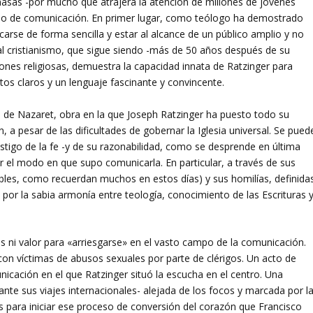
asas -por mucho que atrajera la atención de millones de jóvenes
ilo de comunicación. En primer lugar, como teólogo ha demostrado
arse de forma sencilla y estar al alcance de un público amplio y no
n al cristianismo, que sigue siendo -más de 50 años después de su
ciones religiosas, demuestra la capacidad innata de Ratzinger para
ntos claros y un lenguaje fascinante y convincente.
s de Nazaret, obra en la que Joseph Ratzinger ha puesto todo su
 a pesar de las dificultades de gobernar la Iglesia universal. Se pued
estigo de la fe -y de su razonabilidad, como se desprende en última
r el modo en que supo comunicarla. En particular, a través de sus
bles, como recuerdan muchos en estos días) y sus homilías, definida
or la sabia armonía entre teología, conocimiento de las Escrituras 
s ni valor para «arriesgarse» en el vasto campo de la comunicación.
 con víctimas de abusos sexuales por parte de clérigos. Un acto de
cación en el que Ratzinger situó la escucha en el centro. Una
nte sus viajes internacionales- alejada de los focos y marcada por l
es para iniciar ese proceso de conversión del corazón que Francisco