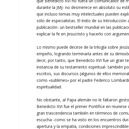
que Benedicto XVI no fuera un comunicador de m
durante la JMJ- no desmerece en absoluto su est
que incluso temas muy intelectuales pueden explic
sólo de especialistas. El éxito de su Introducció
publicación- un bestseller mundial en las publica
explicar la fe en Jesucristo y hacerlo con argume
Lo mismo puede decirse de la trilogía sobre Jesú
empeño, logrando terminarla antes de su dimisión,
decir, por tanto, que Benedicto XVI fue un gran t
instancia de su testamento espiritual- también po
escritos, sus discursos (algunos de ellos memora
como «sublimes» por el padre Federico Lombardi p
espiritualidad.
No obstante, al Papa alemán no le faltaron gesto
Benedicto XVI fue el primer Pontífice en reunirse
gran trascendencia también en términos de comuni
escucha -como se ha visto en los encuentros dura
apertura y la empatía, condiciones imprescindibl