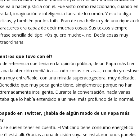
e se va a hacer justicia con él. Fue visto como reaccionario, cuando en
vidad, imaginación e inteligencia fuera de lo común. Y eso lo digo
clicas, y también por los tuits. Eran de una belleza y de una riqueza d
aracteres era capaz de decir muchas cosas. Sus textos siempre
frase sencilla del tipo: «Os quiero mucho», no. Decía cosas muy
traordinaria.
entros que tuvo con él?
 de referencia que tenía en la opinión pública, de un Papa más bien
ustaba la atención mediática —todo cosas ciertas—, cuando yo estuve
sona muy entrañable, con una mirada superacogedora, muy delicado,
e Benedicto que muy poca gente tiene, simplemente porque no han
tremadamente inteligente. Durante la conversación, hacía varias
notaba que lo había entendido a un nivel más profundo de lo normal.
l papado en Twitter, ¿habla de algún modo de un Papa más
n?
o se suelen tener en cuenta. El Vaticano tiene consumo energético
 él está allí. Gracias a una decisión suya se instalaron unos paneles