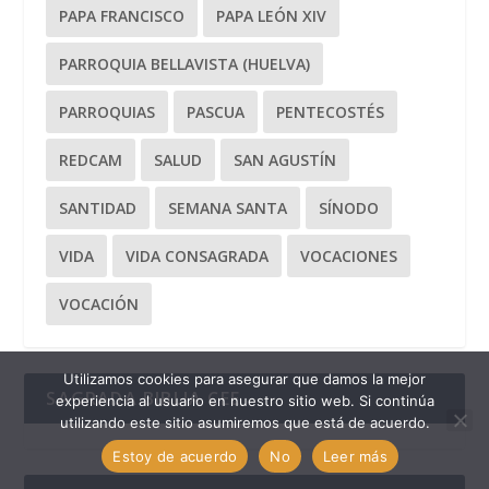
PAPA FRANCISCO
PAPA LEÓN XIV
PARROQUIA BELLAVISTA (HUELVA)
PARROQUIAS
PASCUA
PENTECOSTÉS
REDCAM
SALUD
SAN AGUSTÍN
SANTIDAD
SEMANA SANTA
SÍNODO
VIDA
VIDA CONSAGRADA
VOCACIONES
VOCACIÓN
Utilizamos cookies para asegurar que damos la mejor
SAGRADA BIBLIA CEE
experiencia al usuario en nuestro sitio web. Si continúa
utilizando este sitio asumiremos que está de acuerdo.
Estoy de acuerdo
No
Leer más