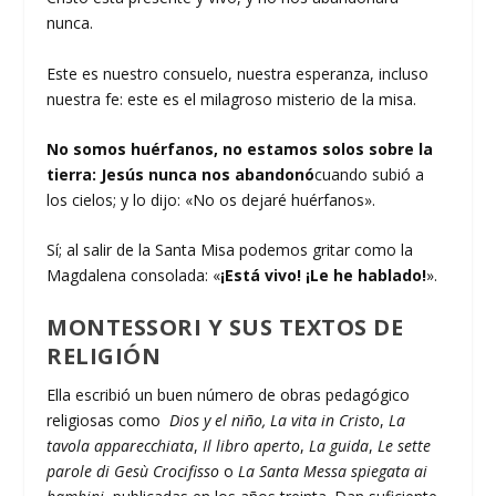
nunca.
Este es nuestro consuelo, nuestra esperanza, incluso
nuestra fe: este es el milagroso misterio de la misa.
No somos huérfanos, no estamos solos sobre la
tierra: Jesús nunca nos abandonó
cuando subió a
los cielos; y lo dijo: «No os dejaré huérfanos».
Sí; al salir de la Santa Misa podemos gritar como la
Magdalena consolada: «
¡Está vivo! ¡Le he hablado!
».
MONTESSORI Y SUS TEXTOS DE
RELIGIÓN
Ella escribió un buen número de obras pedagógico
religiosas como
Dios y el niño, La vita in Cristo
,
La
tavola apparecchiata
,
Il libro aperto
,
La guida
,
Le sette
parole di Gesù Crocifisso
o
La Santa Messa spiegata ai