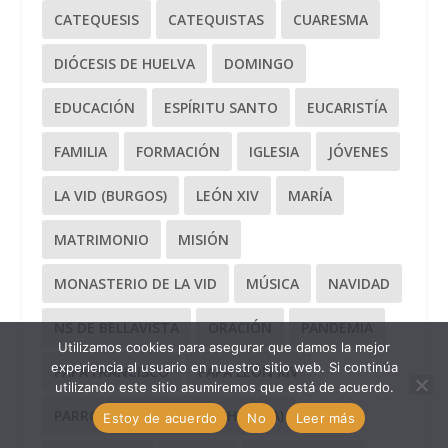
CATEQUESIS
CATEQUISTAS
CUARESMA
DIÓCESIS DE HUELVA
DOMINGO
EDUCACIÓN
ESPÍRITU SANTO
EUCARISTÍA
FAMILIA
FORMACIÓN
IGLESIA
JÓVENES
LA VID (BURGOS)
LEÓN XIV
MARÍA
MATRIMONIO
MISIÓN
MONASTERIO DE LA VID
MÚSICA
NAVIDAD
NS DE BELLAVISTA
ORACIÓN
PANDEMIA
Utilizamos cookies para asegurar que damos la mejor
experiencia al usuario en nuestro sitio web. Si continúa
PAPA FRANCISCO
PAPA LEÓN XIV
utilizando este sitio asumiremos que está de acuerdo.
PARROQUIA BELLAVISTA (HUELVA)
Estoy de acuerdo
No
Leer más