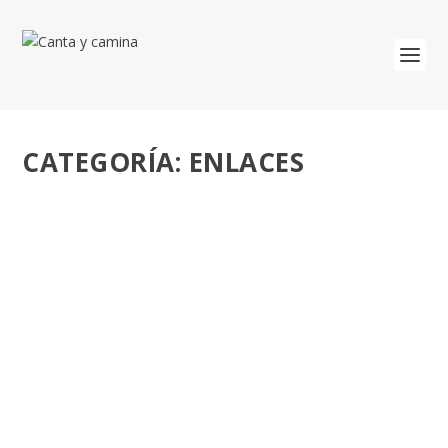
CATEGORÍA:
ENLACES
«TARDE TE AMÉ». SANTA MISA EN SANTA
CRUZ DE TENERIFE Y VIGILIA DE ORACIÓN
EN MADRID CON EL PAPA LEÓN, 2026.
por
José Luis Miguel
|
Jun 14, 2026
|
Enlaces
,
San Agustín
|
1
Tarde te amé – Santa Misa, 12 de junio de 2026 – Papa
León XIV – Santa Cruz de...
LEER MÁS