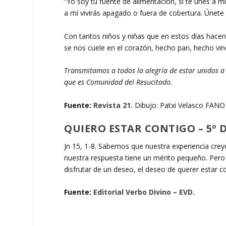
“Yo soy tu fuente de alimentación, si te unes a mí,
a mí vivirás apagado o fuera de cobertura. Únete 
Con tantos niños y niñas que en estos días hacen
se nos cuele en el corazón, hecho pan, hecho vin
Transmitamos a todos la alegría de estar unidos a la
que es Comunidad del Resucitado.
Fuente:
Revista 21.
Dibujo: Patxi Velasco FANO 
QUIERO ESTAR CONTIGO – 5º 
Jn 15, 1-8. Sabemos que nuestra experiencia crey
nuestra respuesta tiene un mérito pequeño. Pero 
disfrutar de un deseo, el deseo de querer estar 
Fuente:
Editorial Verbo Divino – EVD.