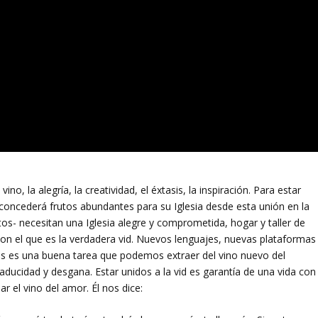
no, la alegría, la creatividad, el éxtasis, la inspiración. Para estar
 concederá frutos abundantes para su Iglesia desde esta unión en la
ltos- necesitan una Iglesia alegre y comprometida, hogar y taller de
n el que es la verdadera vid. Nuevos lenguajes, nuevas plataformas
nes es una buena tarea que podemos extraer del vino nuevo del
aducidad y desgana. Estar unidos a la vid es garantía de una vida con
ar el vino del amor. Él nos dice: