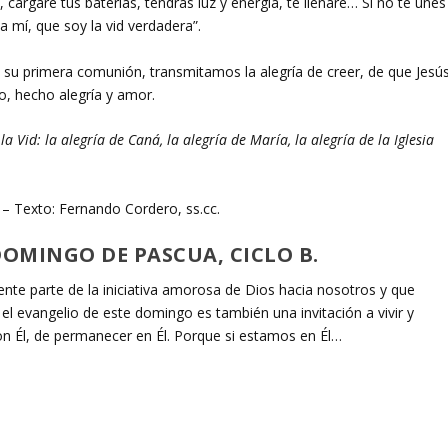
 cargaré tus baterías, tendrás luz y energía, te llenaré… Si no te unes
a mí, que soy la vid verdadera”.
 su primera comunión, transmitamos la alegría de creer, de que Jesú
o, hecho alegría y amor.
 Vid: la alegría de Caná, la alegría de María, la alegría de la Iglesia
– Texto: Fernando Cordero, ss.cc.
DOMINGO DE PASCUA, CICLO B.
ente parte de la iniciativa amorosa de Dios hacia nosotros y que
el evangelio de este domingo es también una invitación a vivir y
con Él, de permanecer en Él. Porque si estamos en Él…