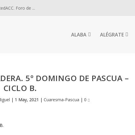
dACC. Foro de ...
ALABA
ALÉGRATE
ADERA. 5º DOMINGO DE PASCUA –
CICLO B.
Miguel
|
1 May, 2021
|
Cuaresma-Pascua
|
0