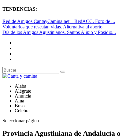
TENDENCIAS:
Red de Amigos CantayCamina.net – RedACC. Foro de ...
Voluntarios que rescatan vidas. Alternativa al aborto.
Día de los Amigos Agustinianos. Santos Alipio y Posidio...
Alaba
Alégrate
Anuncia
Ama
Busca
Celebra
Seleccionar página
Provincia Agustiniana de Andalucía o