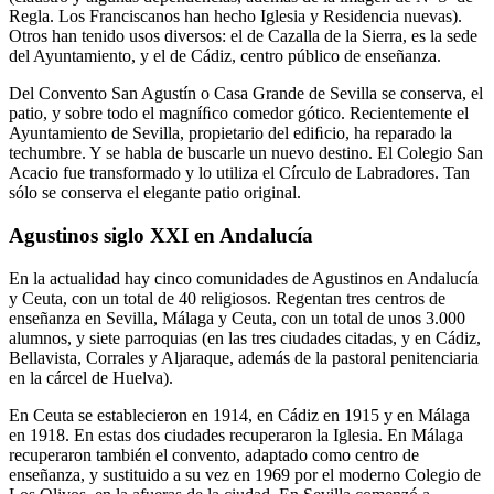
Regla. Los Franciscanos han hecho Iglesia y Residencia nuevas).
Otros han tenido usos diversos: el de Cazalla de la Sierra, es la sede
del Ayuntamiento, y el de Cádiz, centro público de enseñanza.
Del Convento San Agustín o Casa Grande de Sevilla se conserva, el
patio, y sobre todo el magníﬁco comedor gótico. Recientemente el
Ayuntamiento de Sevilla, propietario del ediﬁcio, ha reparado la
techumbre. Y se habla de buscarle un nuevo destino. El Colegio San
Acacio fue transformado y lo utiliza el Círculo de Labradores. Tan
sólo se conserva el elegante patio original.
Agustinos siglo XXI en Andalucía
En la actualidad hay cinco comunidades de Agustinos en Andalucía
y Ceuta, con un total de 40 religiosos. Regentan tres centros de
enseñanza en Sevilla, Málaga y Ceuta, con un total de unos 3.000
alumnos, y siete parroquias (en las tres ciudades citadas, y en Cádiz,
Bellavista, Corrales y Aljaraque, además de la pastoral penitenciaria
en la cárcel de Huelva).
En Ceuta se establecieron en 1914, en Cádiz en 1915 y en Málaga
en 1918. En estas dos ciudades recuperaron la Iglesia. En Málaga
recuperaron también el convento, adaptado como centro de
enseñanza, y sustituido a su vez en 1969 por el moderno Colegio de