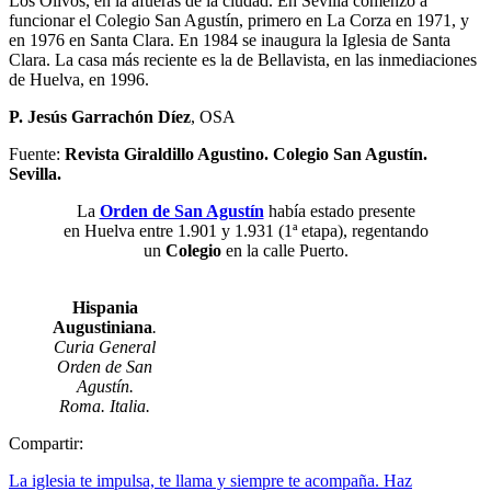
Los Olivos, en la afueras de la ciudad. En Sevilla comenzó a
funcionar el Colegio San Agustín, primero en La Corza en 1971, y
en 1976 en Santa Clara. En 1984 se inaugura la Iglesia de Santa
Clara. La casa más reciente es la de Bellavista, en las inmediaciones
de Huelva, en 1996.
P. Jesús Garrachón
Díez
, OSA
Fuente:
Revista Giraldillo Agustino. Colegio San Agustín.
Sevilla.
La
Orden de San Agustín
había estado presente
en Huelva entre 1.901 y 1.931 (1ª etapa), regentando
un
Colegio
en la calle Puerto.
Hispania
Augustiniana
.
Curia General
Orden de San
Agustín.
Roma. Italia.
Compartir:
La iglesia te impulsa, te llama y siempre te acompaña. Haz