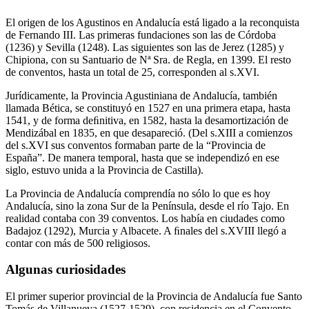
El origen de los Agustinos en Andalucía está ligado a la reconquista
de Fernando III. Las primeras fundaciones son las de Córdoba
(1236) y Sevilla (1248). Las siguientes son las de Jerez (1285) y
Chipiona, con su Santuario de Nª Sra. de Regla, en 1399. El resto
de conventos, hasta un total de 25, corresponden al s.XVI.
Jurídicamente, la Provincia Agustiniana de Andalucía, también
llamada Bética, se constituyó en 1527 en una primera etapa, hasta
1541, y de forma deﬁnitiva, en 1582, hasta la desamortización de
Mendizábal en 1835, en que desapareció. (Del s.XIII a comienzos
del s.XVI sus conventos formaban parte de la “Provincia de
España”. De manera temporal, hasta que se independizó en ese
siglo, estuvo unida a la Provincia de Castilla).
La Provincia de Andalucía comprendía no sólo lo que es hoy
Andalucía, sino la zona Sur de la Península, desde el río Tajo. En
realidad contaba con 39 conventos. Los había en ciudades como
Badajoz (1292), Murcia y Albacete. A ﬁnales del s.XVIII llegó a
contar con más de 500 religiosos.
Algunas curiosidades
El primer superior provincial de la Provincia de Andalucía fue Santo
Tomás de Villanueva (1527-1529), con residencia en el Convento