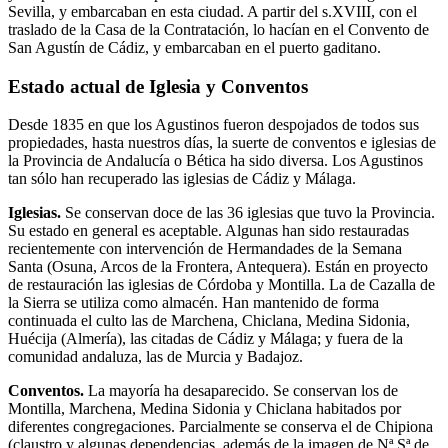
Sevilla, y embarcaban en esta ciudad. A partir del s.XVIII, con el
traslado de la Casa de la Contratación, lo hacían en el Convento de
San Agustín de Cádiz, y embarcaban en el puerto gaditano.
Estado actual de Iglesia y Conventos
Desde 1835 en que los Agustinos fueron despojados de todos sus
propiedades, hasta nuestros días, la suerte de conventos e iglesias de
la Provincia de Andalucía o Bética ha sido diversa. Los Agustinos
tan sólo han recuperado las iglesias de Cádiz y Málaga.
Iglesias.
Se conservan doce de las 36 iglesias que tuvo la Provincia.
Su estado en general es aceptable. Algunas han sido restauradas
recientemente con intervención de Hermandades de la Semana
Santa (Osuna, Arcos de la Frontera, Antequera). Están en proyecto
de restauración las iglesias de Córdoba y Montilla. La de Cazalla de
la Sierra se utiliza como almacén. Han mantenido de forma
continuada el culto las de Marchena, Chiclana, Medina Sidonia,
Huécija (Almería), las citadas de Cádiz y Málaga; y fuera de la
comunidad andaluza, las de Murcia y Badajoz.
Conventos.
La mayoría ha desaparecido. Se conservan los de
Montilla, Marchena, Medina Sidonia y Chiclana habitados por
diferentes congregaciones. Parcialmente se conserva el de Chipiona
(claustro y algunas dependencias, además de la imagen de Nª Sª de