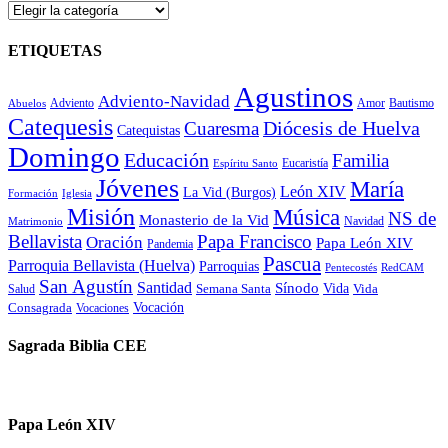
CATEGORÍAS
ETIQUETAS
Agustinos
Adviento-Navidad
Adviento
Amor
Bautismo
Abuelos
Catequesis
Diócesis de Huelva
Cuaresma
Catequistas
Domingo
Educación
Familia
Eucaristía
Espíritu Santo
Jóvenes
María
León XIV
La Vid (Burgos)
Formación
Iglesia
Misión
Música
NS de
Monasterio de la Vid
Navidad
Matrimonio
Bellavista
Papa Francisco
Oración
Papa León XIV
Pandemia
Pascua
Parroquia Bellavista (Huelva)
Parroquias
Pentecostés
RedCAM
San Agustín
Santidad
Sínodo
Vida
Semana Santa
Vida
Salud
Vocación
Consagrada
Vocaciones
Sagrada Biblia CEE
Papa León XIV