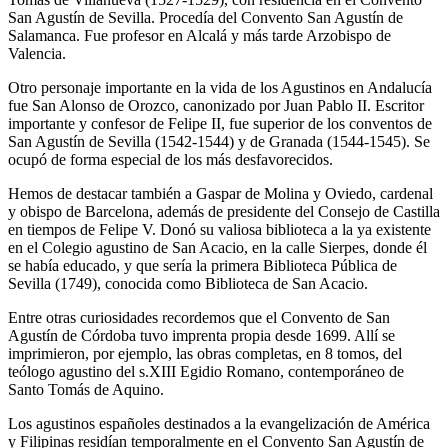
San Agustín de Sevilla. Procedía del Convento San Agustín de
Salamanca. Fue profesor en Alcalá y más tarde Arzobispo de
Valencia.
Otro personaje importante en la vida de los Agustinos en Andalucía
fue San Alonso de Orozco, canonizado por Juan Pablo II. Escritor
importante y confesor de Felipe II, fue superior de los conventos de
San Agustín de Sevilla (1542-1544) y de Granada (1544-1545). Se
ocupó de forma especial de los más desfavorecidos.
Hemos de destacar también a Gaspar de Molina y Oviedo, cardenal
y obispo de Barcelona, además de presidente del Consejo de Castilla
en tiempos de Felipe V. Donó su valiosa biblioteca a la ya existente
en el Colegio agustino de San Acacio, en la calle Sierpes, donde él
se había educado, y que sería la primera Biblioteca Pública de
Sevilla (1749), conocida como Biblioteca de San Acacio.
Entre otras curiosidades recordemos que el Convento de San
Agustín de Córdoba tuvo imprenta propia desde 1699. Allí se
imprimieron, por ejemplo, las obras completas, en 8 tomos, del
teólogo agustino del s.XIII Egidio Romano, contemporáneo de
Santo Tomás de Aquino.
Los agustinos españoles destinados a la evangelización de América
y Filipinas residían temporalmente en el Convento San Agustín de