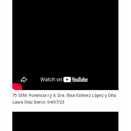
75 SEM: Ponencia I y II; Dra. Elisa Estévez López y Dña.
Laura Díaz Barco. 04/07/23