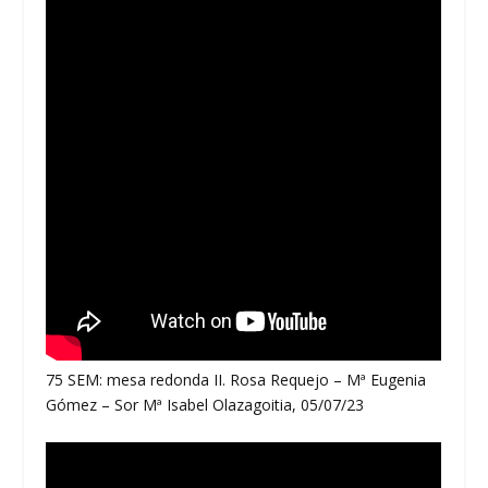
75 SEM: mesa redonda II. Rosa Requejo – Mª Eugenia
Gómez – Sor Mª Isabel Olazagoitia, 05/07/23