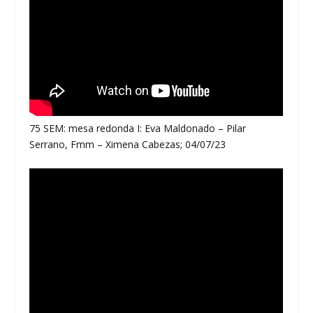
75 SEM: mesa redonda I: Eva Maldonado – Pilar
Serrano, Fmm – Ximena Cabezas; 04/07/23