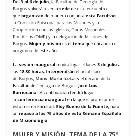
Del
3 al 6 de julio
,
la Facultad de Teología de
Burgos
volverá a ser la
sede
de este encuentro
que
organizan
de manera conjunta
esta Facultad
,
la
Comisión Episcopal para las Misiones y la
Cooperación con las Iglesias
,
Obras Misionales
Pontificias
(OMP) y la
delegación de Misiones de
Burgos
.
Mujer y misión
es el
tema
que encabeza el
programa de este año.
La
sesión inaugural
tendrá lugar el lunes
3 de julio
a
las
18.30 horas
.
Intervendrán
el arzobispo
de
Burgos
,
Mons. Mario Iceta
, y el decano de la
Facultad de Teología de Burgos,
José Luis
Barriocanal
. A continuación tendrá lugar
la
conferencia inaugural
en la que el profesor de
esta misma Facultad,
Eloy Bueno de la Fuente
, hará
un
repaso a los 75 años de esta Semana Española
de Misionología.
MUJER Y MISIÓN, TEMA DE LA 75º