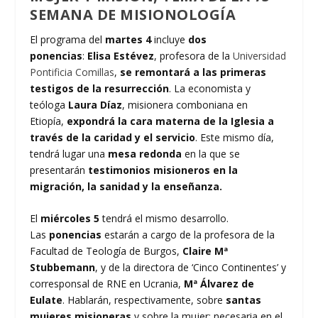
SEMANA DE MISIONOLOGÍA
El programa del
martes 4
incluye
dos
ponencias
:
Elisa Estévez
, profesora de la
Universidad
Pontificia Comillas
,
se remontará a las primeras
testigos de la resurrección
. La economista y
teóloga
Laura Díaz
, misionera comboniana en
Etiopía,
expondrá la cara materna de la Iglesia a
través de la caridad y el servicio
. Este mismo día,
tendrá lugar una
mesa redonda
en la que se
presentarán
testimonios misioneros en la
migración, la sanidad y la enseñanza.
El
miércoles 5
tendrá el mismo desarrollo.
Las
ponencias
estarán a cargo de la profesora de la
Facultad de Teología de Burgos,
Claire Mª
Stubbemann
, y de la directora de ‘Cinco Continentes’ y
corresponsal de RNE en Ucrania,
Mª Álvarez de
Eulate
. Hablarán, respectivamente, sobre
santas
mujeres misioneras
y sobre la mujer: necesaria en el