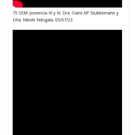
75 SEM: ponencia III y IV; Dra. Claire Mª Stubbemann y
Dña. Nikole Ndogala. 05/07/23