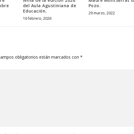
re
lema de la edición 2026
Madre Montserrat d
mbre
del Aula Agustiniana de
Pozo.
Educación.
29 marzo, 2022
16 febrero, 2026
campos obligatorios están marcados con
*