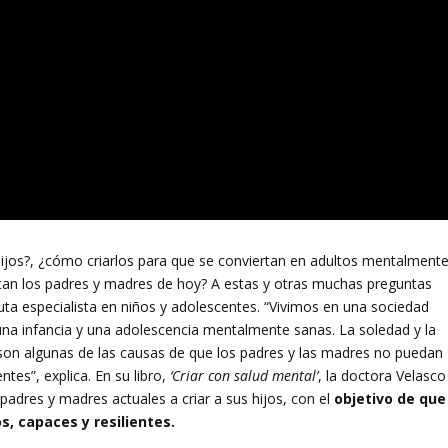
jos?, ¿cómo criarlos para que se conviertan en adultos mentalment
rentan los padres y madres de hoy? A estas y otras muchas preguntas
uta especialista en niños y adolescentes. “Vivimos en una sociedad
r una infancia y una adolescencia mentalmente sanas. La soledad y la
, son algunas de las causas de que los padres y las madres no puedan
ntes”, explica. En su libro,
‘Criar con salud mental’
, la doctora Velasco
 padres y madres actuales a criar a sus hijos, con el
objetivo de que
, capaces y resilientes.