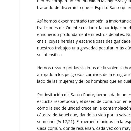
hemos compartido con humildad las riquezas y l
tratando de discernir lo que el Espíritu Santo quier
Así hemos experimentado también la importancia d
tradiciones del Oriente cristiano. la participació
enriquecido profundamente nuestros debates. Nu
crisis, cuyas heridas y escandalosas desiguald
nuestros trabajos una gravedad peculiar, más aú
se intensifica.
Hemos rezado por las víctimas de la violencia homi
arrojado a los peligrosos caminos de la emigrac
lado de las mujeres y de los hombres que en cual
Por invitación del Santo Padre, hemos dado un es
escucha respetuosa y el deseo de comunión en el 
cómo la sed de unidad crece en la contemplación s
cátedra de Aquel que, dando su vida por la salva
sean uno’ (
Jn
17,21). Firmemente unidos en la e
Casa común, donde resuenan, cada vez con mayor u