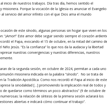
l inicio de nuestros trabajos. Día tras día, hemos sentido el
 misionera. Porque la vocación de la Iglesia es anunciar el Evangelio
al servicio del amor infinito con el que Dios ama el mundo
n ocasión de este sínodo, algunas personas sin hogar que viven en los
n: “¡Amor!” Este amor debe seguir siendo siempre el corazón ardient
o recordó el Papa, evocando el 15 de octubre, en la mitad del camino d
Niño Jesús. “Es la confianza” lo que nos da la audacia y la libertad
xpresar nuestras convergencias y nuestras diferencias, nuestros
demente.
ran de la segunda sesión, en octubre de 2024, permitan a cada uno
omunión misionera indicada en la palabra “sínodo”. No se trata de
en la Tradición Apostólica. Como nos recordó el Papa al inicio de est
 exprese la sinodalidad […] promoviendo la implicación real de todos y
igro de quedarse como términos un poco abstractos” (9 de octubre de
numerosas: la relación de síntesis de la primera sesión aclarará los
stiones abiertas e indicará cómo continuar el trabajo”.