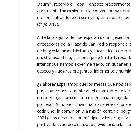
Deum!’”, recordó el Papa Francisco precisamente a
apremiante llamamiento a la conversión pastoral y
no concentrándose en sí misma, sino poniéndose 
(cf.
Jn
3,16).
Ante la pregunta de qué esperan de la Iglesia co
alrededores de la Plaza de San Pedro respondiero
de la Iglesia, amor trinitario y eucarístico, com
nuestra asamblea, el mensaje de Santa Teresa del 
interior que hemos experimentado, sin dudar en e
deseos y nuestras preguntas, libremente y humil
¿Y ahora? Esperamos que los meses que nos sepa
participar concretamente en el dinamismo de la c
una ideología, sino de una experiencia arraigada 
proceso: “Si no se cultiva una praxis eclesial que
cada uno, la comunión y la misión corren el pel
2021). Los desafíos son múltiples y las preguntas 
puntos de acuerdo alcanzados, evidenciará las cue