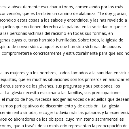
 necesita absolutamente escuchar a todos, comenzando por los más
 conversión, que es también un camino de alabanza: “Te doy gracias,
escondido estas cosas a los sabios y entendidos, y las has revelado a
 aquellos que no tienen derecho a la palabra en la sociedad o que se
r a las personas víctimas del racismo en todas sus formas, en
genas cuyas culturas han sido humilladas. Sobre todo, la Iglesia de
spíritu de conversión, a aquellos que han sido víctimas de abusos
de comprometerse concretamente y estructuralmente para que eso n
, a las mujeres y a los hombres, todos llamados a la santidad en virtu
atequistas, que en muchas situaciones son los primeros en anunciar el
, el entusiasmo de los jóvenes, sus preguntas y sus peticiones; los
. La Iglesia necesita escuchar a las familias, sus preocupaciones
en el mundo de hoy. Necesita acoger las voces de aquellos que desea
nismos participativos de discernimiento y de decisión. La Iglesia
scernimiento sinodal, recoger todavía más las palabras y la experienci
eros colaboradores de los obispos, cuyo ministerio sacramental es
iáconos, que a través de su ministerio representan la preocupación de