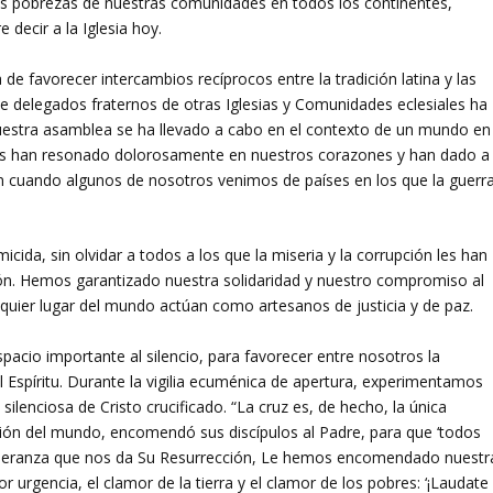
as pobrezas de nuestras comunidades en todos los continentes,
e decir a la Iglesia hoy.
e favorecer intercambios recíprocos entre la tradición latina y las
n de delegados fraternos de otras Iglesias y Comunidades eclesiales ha
estra asamblea se ha llevado a cabo en el contexto de un mundo en
ades han resonado dolorosamente en nuestros corazones y han dado a
n cuando algunos de nosotros venimos de países en los que la guerr
cida, sin olvidar a todos a los que la miseria y la corrupción les han
ión. Hemos garantizado nuestra solidaridad y nuestro compromiso al
quier lugar del mundo actúan como artesanos de justicia y de paz.
pacio importante al silencio, para favorecer entre nosotros la
Espíritu. Durante la vigilia ecuménica de apertura, experimentamos
ilenciosa de Cristo crucificado. “La cruz es, de hecho, la única
ción del mundo, encomendó sus discípulos al Padre, para que ‘todos
speranza que nos da Su Resurrección, Le hemos encomendado nuestr
rgencia, el clamor de la tierra y el clamor de los pobres: ‘¡Laudate