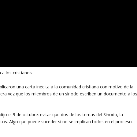
a los cristianos.
licaron una carta inédita a la comunidad cristiana con motivo de la
imera vez que los miembros de un sínodo escriben un documento a lo
dijo el 9 de octubre: evitar que dos de los temas del Sínodo, la
tos. Algo que puede suceder si no se implican todos en el proceso.