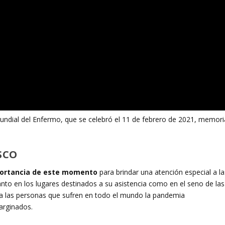
undial del Enfermo, que se celebró el 11 de febrero de 2021, memori
SCO
ortancia de este momento
para brindar una atención especial a la
anto en los lugares destinados a su asistencia como en el seno de las
a, a las personas que sufren en todo el mundo la pandemia
arginados.