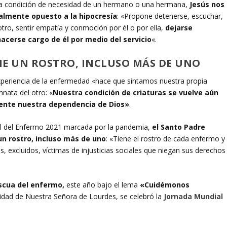
e la condición de necesidad de un hermano o una hermana,
Jesús nos
lmente opuesto a la hipocresía
: «Propone detenerse, escuchar,
otro, sentir empatía y conmoción por él o por ella,
dejarse
hacerse cargo de él por medio del servicio
«.
NE UN ROSTRO, INCLUSO MÁS DE UNO
experiencia de la enfermedad «hace que sintamos nuestra propia
nnata del otro: «
Nuestra condición de criaturas se vuelve aún
ente nuestra dependencia de Dios»
.
l del Enfermo 2021 marcada por la pandemia,
el Santo Padre
n rostro, incluso más de uno
: «Tiene el rostro de cada enfermo y
, excluidos, víctimas de injusticias sociales que niegan sus derechos
cua del enfermo,
este año bajo el lema
«Cuidémonos
ividad de Nuestra Señora de Lourdes, se celebró la
Jornada Mundial