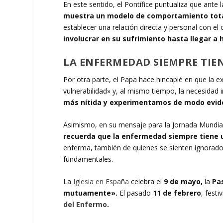
En este sentido, el Pontífice puntualiza que ant
muestra un modelo de comportamiento tota
establecer una relación directa y personal con el 
involucrar en su sufrimiento hasta llegar a 
LA ENFERMEDAD SIEMPRE TIE
Por otra parte, el Papa hace hincapié en que la 
vulnerabilidad» y, al mismo tiempo, la necesidad i
más nítida y experimentamos de modo evid
Asimismo, en su mensaje para la Jornada Mundia
recuerda que la enfermedad siempre tiene u
enferma, también de quienes se sienten ignorados
fundamentales.
La
Iglesia en España
celebra el
9 de mayo,
la
Pas
mutuamente».
El pasado
11 de febrero
, fest
del Enfermo
.