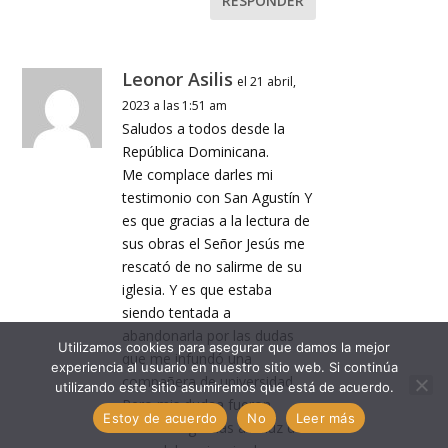
RESPONDER
Leonor Asilis
el 21 abril,
2023 a las 1:51 am
Saludos a todos desde la
República Dominicana.
Me complace darles mi
testimonio con San Agustín Y
es que gracias a la lectura de
sus obras el Señor Jesús me
rescató de no salirme de su
iglesia. Y es que estaba
siendo tentada a
abandonarla por las dudas
Utilizamos cookies para asegurar que damos la mejor
que me infundó una
experiencia al usuario en nuestro sitio web. Si continúa
compañera de universidad.
utilizando este sitio asumiremos que está de acuerdo.
Pero mis dudaa fueron
Estoy de acuerdo
No
Leer más
aclaradas gracias a la luz de