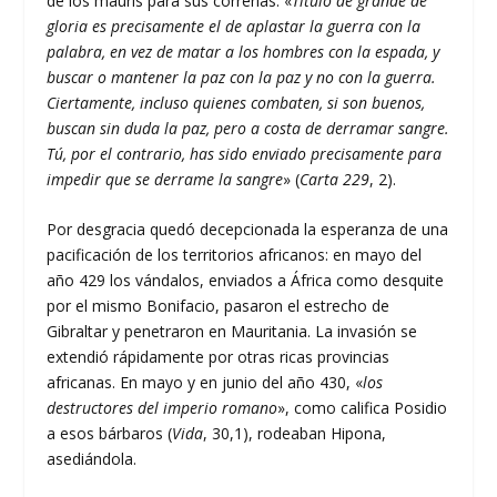
de los mauris para sus correrías: «
Título de grande de
gloria es precisamente el de aplastar la guerra con la
palabra, en vez de matar a los hombres con la espada, y
buscar o mantener la paz con la paz y no con la guerra.
Ciertamente, incluso quienes combaten, si son buenos,
buscan sin duda la paz, pero a costa de derramar sangre.
Tú, por el contrario, has sido enviado precisamente para
impedir que se derrame la sangre
» (
Carta 229
, 2).
Por desgracia quedó decepcionada la esperanza de una
pacificación de los territorios africanos: en mayo del
año 429 los vándalos, enviados a África como desquite
por el mismo Bonifacio, pasaron el estrecho de
Gibraltar y penetraron en Mauritania. La invasión se
extendió rápidamente por otras ricas provincias
africanas. En mayo y en junio del año 430, «
los
destructores del imperio romano
», como califica Posidio
a esos bárbaros (
Vida
, 30,1), rodeaban Hipona,
asediándola.