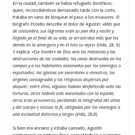
En la ciudad, también se había refugiado Bonifacio,
quien, reconciliándose demasiado tarde con la corte,
trataba en vano de bloquear el paso a los invasores. El
biógrafo Posidio describe el dolor de Agustín: «
Más que
de costumbre, sus lágrimas eran su pan día y noche y,
llegado ya al final de su vida, se arrastraba más que los
demás en la amargura y en el luto su vejez
» (
Vida
, 28, 6).
Y explica: «
Ese hombre de Dios veía las matanzas y las
destrucciones de las ciudades; las casas destruidas en los
campos y a los habitantes asesinados por los enemigos o
expulsados; las iglesias sin sacerdotes o ministros, las
vírgenes consagradas y los religiosos dispersos por
doquier; entre ellos, algunos habían desfallecido ante las
torturas, otros habían sido asesinados con la espada,
otros eran prisioneros, perdiendo la integridad del alma
y del cuerpo e incluso la fe, obligados por los enemigos a
una esclavitud dolorosa y larga
» (
Vida
, 28,8).
Si bien era anciano y estaba cansado, Agustín
permaneció en primera línea, consolándose a sí mismo