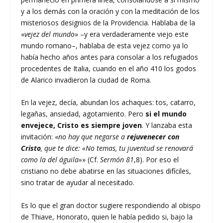
y a los demás con la oración y con la meditación de los
misteriosos designios de la Providencia. Hablaba de la
«
vejez del mundo
» –y era verdaderamente viejo este
mundo romano–, hablaba de esta vejez como ya lo
había hecho años antes para consolar a los refugiados
procedentes de Italia, cuando en el año 410 los godos
de Alarico invadieron la ciudad de Roma.
En la vejez, decía, abundan los achaques: tos, catarro,
legañas, ansiedad, agotamiento. Pero
si el mundo
envejece, Cristo es siempre joven
. Y lanzaba esta
invitación: «
no hay que negarse a
rejuvenecer con
Cristo
, que te dice: «No temas, tu juventud se renovará
como la del águila»
» (Cf.
Sermón 81
,8). Por eso el
cristiano no debe abatirse en las situaciones difíciles,
sino tratar de ayudar al necesitado.
Es lo que el gran doctor sugiere respondiendo al obispo
de Thiave, Honorato, quien le había pedido si, bajo la