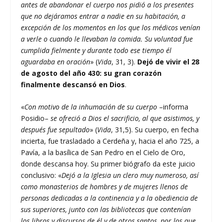
antes de abandonar el cuerpo nos pidió a los presentes
que no dejáramos entrar a nadie en su habitación, a
excepción de los momentos en los que los médicos venían
a verle o cuando le llevaban la comida. Su voluntad fue
cumplida fielmente y durante todo ese tiempo él
aguardaba en oración
» (
Vida
, 31, 3).
Dejó de vivir el 28
de agosto del año 430: su gran corazón
finalmente descansó en Dios
.
«
Con motivo de la inhumación de su cuerpo
–informa
Posidio–
se ofreció a Dios el sacrificio, al que asistimos, y
después fue sepultado
» (
Vida
, 31,5). Su cuerpo, en fecha
incierta, fue trasladado a Cerdeña y, hacia el año 725, a
Pavía, a la basílica de San Pedro en el Cielo de Oro,
donde descansa hoy. Su primer biógrafo da este juicio
conclusivo: «
Dejó a la Iglesia un clero muy numeroso, así
como monasterios de hombres y de mujeres llenos de
personas dedicadas a la continencia y a la obediencia de
sus superiores, junto con las bibliotecas que contenían
los libros y discursos de él y de otros santos, por los que