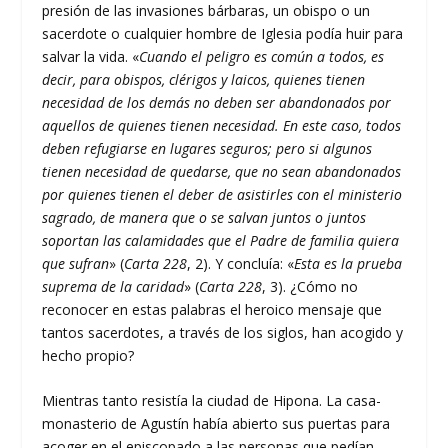
presión de las invasiones bárbaras, un obispo o un
sacerdote o cualquier hombre de Iglesia podía huir para
salvar la vida. «
Cuando el peligro es común a todos, es
decir, para obispos, clérigos y laicos, quienes tienen
necesidad de los demás no deben ser abandonados por
aquellos de quienes tienen necesidad. En este caso, todos
deben refugiarse en lugares seguros; pero si algunos
tienen necesidad de quedarse, que no sean abandonados
por quienes tienen el deber de asistirles con el ministerio
sagrado, de manera que o se salvan juntos o juntos
soportan las calamidades que el Padre de familia quiera
que sufran
» (
Carta 228
, 2). Y concluía: «
Esta es la prueba
suprema de la caridad
» (
Carta 228
, 3). ¿Cómo no
reconocer en estas palabras el heroico mensaje que
tantos sacerdotes, a través de los siglos, han acogido y
hecho propio?
Mientras tanto resistía la ciudad de Hipona. La casa-
monasterio de Agustín había abierto sus puertas para
acoger en el episcopado a las personas que pedían