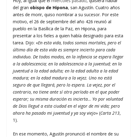
Hoy, al igual que el
miércoles pasado
, quisiera hablar
del gran
obispo de Hipona
, san Agustín. Cuatro años
antes de morir, quiso nombrar a su sucesor. Por este
motivo, el 26 de septiembre del año 426 reunió al
pueblo en la Basílica de la Paz, en Hipona, para
presentar a los fieles a quien había designado para esta
tarea. Dijo: «
En esta vida, todos somos mortales, pero el
último día de esta vida es siempre incierto para cada
individuo. De todos modos, en la infancia se espera llegar
a la adolescencia; en la adolescencia a la juventud; en la
juventud a la edad adulta; en la edad adulta a la edad
madura; en la edad madura a la vejez. Uno no está
seguro de que llegará, pero lo espera. La vejez, por el
contrario, no tiene ante sí otro período en el que poder
esperar; su misma duración es incierta… Yo por voluntad
de Dios llegué a esta ciudad en el vigor de mi vida; pero
ahora ha pasado mi juventud y ya soy viejo
» (
Carta 213
,
1).
En ese momento, Agustín pronunció el nombre de su