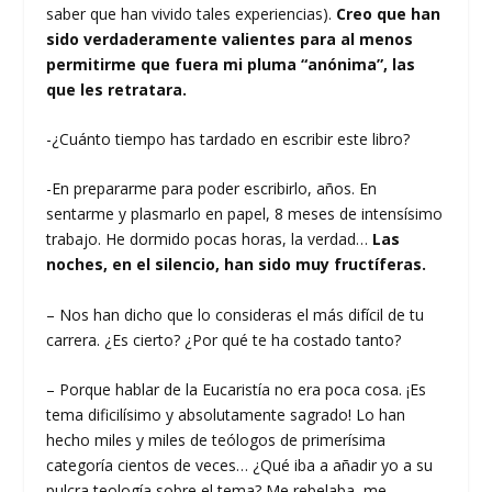
saber que han vivido tales experiencias).
Creo que han
sido verdaderamente valientes para al menos
permitirme que fuera mi pluma “anónima”, las
que les retratara.
-¿Cuánto tiempo has tardado en escribir este libro?
-En prepararme para poder escribirlo, años. En
sentarme y plasmarlo en papel, 8 meses de intensísimo
trabajo. He dormido pocas horas, la verdad…
Las
noches, en el silencio, han sido muy fructíferas.
– Nos han dicho que lo consideras el más difícil de tu
carrera. ¿Es cierto? ¿Por qué te ha costado tanto?
– Porque hablar de la Eucaristía no era poca cosa. ¡Es
tema dificilísimo y absolutamente sagrado! Lo han
hecho miles y miles de teólogos de primerísima
categoría cientos de veces… ¿Qué iba a añadir yo a su
pulcra teología sobre el tema? Me rebelaba, me