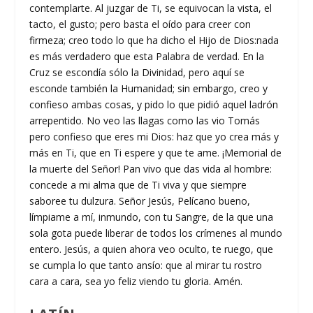
contemplarte. Al juzgar de Ti, se equivocan la vista, el
tacto, el gusto; pero basta el oído para creer con
firmeza; creo todo lo que ha dicho el Hijo de Dios:nada
es más verdadero que esta Palabra de verdad. En la
Cruz se escondía sólo la Divinidad, pero aquí se
esconde también la Humanidad; sin embargo, creo y
confieso ambas cosas, y pido lo que pidió aquel ladrón
arrepentido. No veo las llagas como las vio Tomás
pero confieso que eres mi Dios: haz que yo crea más y
más en Ti, que en Ti espere y que te ame. ¡Memorial de
la muerte del Señor! Pan vivo que das vida al hombre:
concede a mi alma que de Ti viva y que siempre
saboree tu dulzura. Señor Jesús, Pelícano bueno,
límpiame a mí, inmundo, con tu Sangre, de la que una
sola gota puede liberar de todos los crímenes al mundo
entero. Jesús, a quien ahora veo oculto, te ruego, que
se cumpla lo que tanto ansío: que al mirar tu rostro
cara a cara, sea yo feliz viendo tu gloria. Amén.