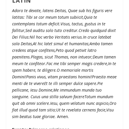
LATÍN
Adoro te devote, latens Deitas, Quae sub his figuris vere
latitas: Tibi se cor meum totum subiicit,Quia te
contemplans totum deficit.Visus, tactus, gustus in te
fallitur,Sed auditu solo tuto creditur.Credo quidquid dixit
Dei Filius:Nil hoc verbo Veritatis verius.In cruce latebat
sola Deitas,At hic latet simul et humanitas;Ambo tamen
credens atque confitens,Peto quod petivit latro
paenitens.Plagas, sicut Thomas, non intueor;Deum tamen
meum te confiteor.Fac me tibi semper magis credere,In te
spem habere, te diligere.O memoriale mortis
Domini!Panis vivus, vitam praestans homini!Praesta meae
menti de te vivereEt te illi semper dulce sapere.Pie
pellicane, Iesu Domine,Me immundum munda tuo
sanguine. Cuius una stilla salvum facereTotum mundum
quit ab omni scelere.Iesu, quem velatum nunc aspicio,Oro
fiat illud quod tam sitio;Ut te revelata cernens facie,Visu
sim beatus tuae gloriae.
Amen.