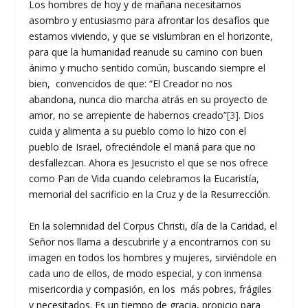
Los hombres de hoy y de mañana necesitamos
asombro y entusiasmo para afrontar los desafíos que
estamos viviendo, y que se vislumbran en el horizonte,
para que la humanidad reanude su camino con buen
ánimo y mucho sentido común, buscando siempre el
bien, convencidos de que: “El Creador no nos
abandona, nunca dio marcha atrás en su proyecto de
amor, no se arrepiente de habernos creado”
[3]
. Dios
cuida y alimenta a su pueblo como lo hizo con el
pueblo de Israel, ofreciéndole el maná para que no
desfallezcan. Ahora es Jesucristo el que se nos ofrece
como Pan de Vida cuando celebramos la Eucaristía,
memorial del sacrificio en la Cruz y de la Resurrección.
En la solemnidad del Corpus Christi, día de la Caridad, el
Señor nos llama a descubrirle y a encontrarnos con su
imagen en todos los hombres y mujeres, sirviéndole en
cada uno de ellos, de modo especial, y con inmensa
misericordia y compasión, en los más pobres, frágiles
y necesitados. Es un tiempo de gracia, propicio para