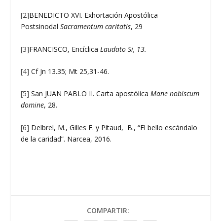
[2]
BENEDICTO XVI. Exhortación Apostólica
Postsinodal
Sacramentum caritatis
, 29
[3]
FRANCISCO, Encíclica
Laudato Si, 13.
[4]
Cf Jn 13.35; Mt 25,31-46.
[5]
San JUAN PABLO II. Carta apostólica
Mane nobiscum
domine
, 28.
[6]
Delbrel, M., Gilles F. y Pitaud, B., “El bello escándalo
de la caridad”. Narcea, 2016.
COMPARTIR: