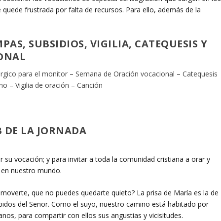
e quede frustrada por falta de recursos. Para ello, además de la
PAS, SUBSIDIOS, VIGILIA, CATEQUESIS Y
ONAL
úrgico para el monitor
–
Semana de Oración vocacional
–
Catequesis
ano
–
Vigilia de oración
–
Canción
 DE LA JORNADA
 su vocación; y para invitar a toda la comunidad cristiana a orar y
a en nuestro mundo.
moverte, que no puedes quedarte quieto? La prisa de María es la de
ibidos del Señor. Como el suyo, nuestro camino está habitado por
os, para compartir con ellos sus angustias y vicisitudes.