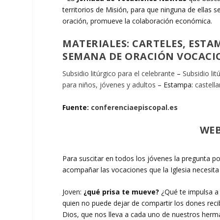
territorios de Misión, para que ninguna de ellas s
oración, promueve la colaboración económica.
MATERIALES: CARTELES, ESTAM
SEMANA DE ORACIÓN VOCACI
Subsidio litúrgico para el celebrante
–
Subsidio lit
para niños, jóvenes y adultos
– Estampa:
castell
Fuente:
conferenciaepiscopal.es
WEB
Para suscitar en todos los jóvenes la pregunta por
acompañar las vocaciones que la Iglesia necesit
Joven:
¿qué prisa te mueve?
¿Qué te impulsa a 
quien no puede dejar de compartir los dones rec
Dios, que nos lleva a cada uno de nuestros herman