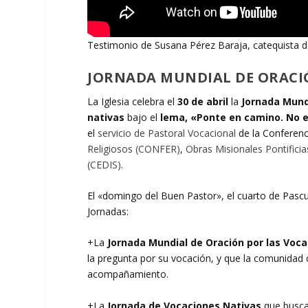
Testimonio de Susana Pérez Baraja, catequista de
JORNADA MUNDIAL DE ORACIÓN
La Iglesia celebra el
30 de abril
la
Jornada Mundi
nativas
bajo el
lema, «Ponte en camino. No 
el
servicio de Pastoral Vocacional
de la Conferenc
Religiosos (CONFER)
,
Obras Misionales Pontificia
(CEDIS)
.
El «domingo del Buen Pastor», el cuarto de Pascua
Jornadas:
+La
Jornada Mundial de Oración por las Voc
la pregunta por su vocación, y que la comunidad c
acompañamiento.
+La
Jornada de Vocaciones Nativas
que busca