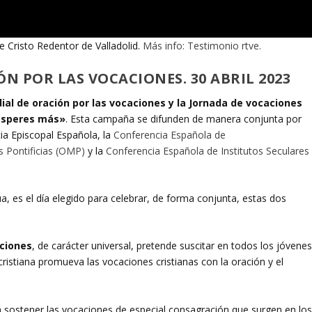
 Cristo Redentor de Valladolid.
Más info: Testimonio rtve.
 POR LAS VOCACIONES. 30 ABRIL 2023
al de oración por las vocaciones y la Jornada de vocaciones
esperes más»
. Esta campaña se difunden de manera conjunta por
ia Episcopal Española, la
Conferencia Española de
s Pontificias
(OMP)
y la
Conferencia Española de Institutos Seculares
, es el día elegido para celebrar, de forma conjunta, estas dos
aciones
, de carácter universal, pretende suscitar en todos los jóvene
ristiana promueva las vocaciones cristianas con la oración y el
 sostener las vocaciones de especial consagración que surgen en lo