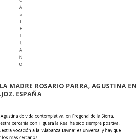
A
S
T
E
L
L
A
N
O
LA MADRE ROSARIO PARRA, AGUSTINA EN
AJOZ. ESPAÑA
ustina de vida contemplativa, en Fregenal de la Sierra,
estra cercanía con Higuera la Real ha sido siempre positiva,
estra vocación a la “Alabanza Divina” es universal y hay que
 los más cercanos.