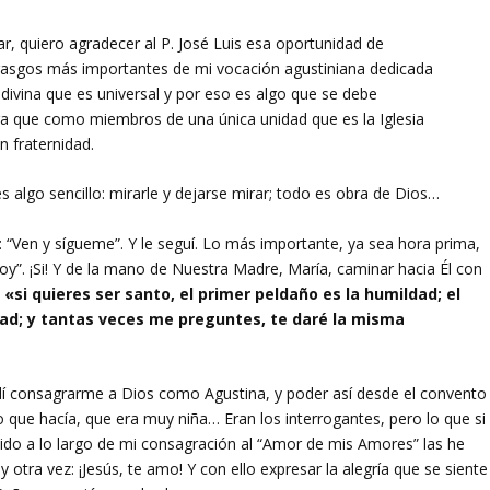
ar, quiero agradecer al P. José Luis esa oportunidad de
 rasgos más importantes de mi vocación agustiniana dedicada
 divina que es universal y por eso es algo que se debe
ra que como miembros de una única unidad que es la Iglesia
 fraternidad.
s algo sencillo: mirarle y dejarse mirar; todo es obra de Dios…
: “Ven y sígueme”. Y le seguí. Lo más importante, ya sea hora prima,
stoy”. ¡Si! Y de la mano de Nuestra Madre, María, caminar hacia Él con
,
«si quieres ser santo, el primer peldaño es la humildad; el
ldad; y tantas veces me preguntes, te daré la misma
dí consagrarme a Dios como Agustina, y poder así desde el convento
 que hacía, que era muy niña… Eran los interrogantes, pero lo que si
ido a lo largo de mi consagración al “Amor de mis Amores” las he
y otra vez: ¡Jesús, te amo! Y con ello expresar la alegría que se siente