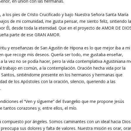
Señor, en unión con las hermanas.
, a los pies de Cristo Crucificado y bajo Nuestra Señora Santa María
bajos de mi comunidad, me gusta pensar, me siento feliz, sintiendo l
r Él, desde toda la eternidad. Que en el proyecto de AMOR DE DIO
equeña parte de ese GRAN AMOR.
ritu y enseñanzas de San Agustin de Hipona es lo que mejor iba a mi
rden que recoge mis deseos. Quería ser todo, me gustaba enseñar,
a la vez no se podía hacer, pero la vida contemplativa Agustiniana m
al trabajo en común, a la contemplación. Oración hecha vida por la
s Santos, sintiéndome presente en los hermanos y hermanas que
dad de los Apóstoles con la oración, silencio, queriendo a las
.
 condiciones el “Ven y sígueme” del Evangelio que me propone Jesús
de tantos corazones y, entre ellos, el mío.
tá compuesto por ángeles. Somos caminantes con un ideal hacia Dios
preocupa sus dolores y falta de valores. Nuestra misión es orar, ora