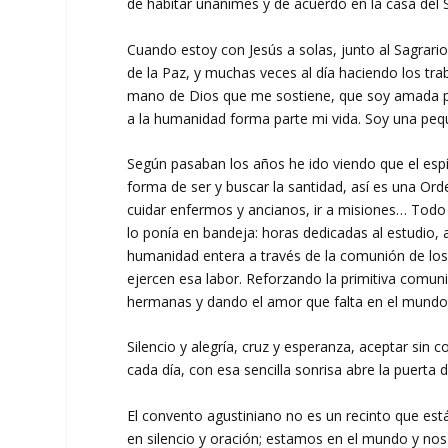
de habitar unánimes y de acuerdo en la casa del 
Cuando estoy con Jesús a solas, junto al Sagrario
de la Paz, y muchas veces al día haciendo los tra
mano de Dios que me sostiene, que soy amada po
a la humanidad forma parte mi vida. Soy una p
Según pasaban los años he ido viendo que el espí
forma de ser y buscar la santidad, así es una O
cuidar enfermos y ancianos, ir a misiones… Todo 
lo ponía en bandeja: horas dedicadas al estudio, 
humanidad entera a través de la comunión de lo
ejercen esa labor. Reforzando la primitiva comuni
hermanas y dando el amor que falta en el mundo
Silencio y alegría, cruz y esperanza, aceptar sin
cada día, con esa sencilla sonrisa abre la puerta 
El convento agustiniano no es un recinto que es
en silencio y oración; estamos en el mundo y nos 