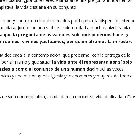
ontemplativa, ¿por quién eres?» sitúa ante una pregunta fundamental,
lativa, la vida cristiana en su conjunto.
mpo y contexto cultural marcados por la prisa, la dispersión interior
inmediata, junto con una sed de espiritualidad a muchos niveles,
«la
ia que la pregunta decisiva no es solo qué podemos hacer y
ién somos, vivimos yactuamos, por quién alzamos la mirada».
a dedicada a la contemplación, que proclama, con la entrega de la
 por sí mismo y que situar
la vida ante él representa por sí solo
la Iglesia como al conjunto de una humanidad
muchas veces
ervicio y una misión que la Iglesia y los hombres y mujeres de todos
s de vida contemplativa, donde dan a conocer su vida dedicada a Dio
C