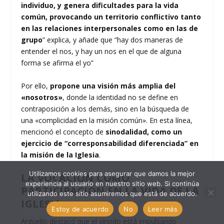
individuo, y genera dificultades para la vida
común, provocando un territorio conflictivo tanto
en las relaciones interpersonales como en las de
grupo
” explica, y añade que “hay dos maneras de
entender el nos, y hay un nos en el que de alguna
forma se afirma el yo”
Por ello,
propone una visión más amplia del
«nosotros»
, donde la identidad no se define en
contraposición a los demás, sino en la búsqueda de
una «complicidad en la misión común». En esta línea,
mencionó el concepto de
sinodalidad, como un
ejercicio de “corresponsabilidad diferenciada” en
la misión de la Iglesia
.
Utilizamos cookies para asegurar que damos la mejor
LA VOCACIÓN COMO
experiencia al usuario en nuestro sitio web. Si continúa
PARTICIPACIÓN EN LA VIDA DE LA
utilizando este sitio asumiremos que está de acuerdo.
IGLESIA
Estoy de acuerdo
No
Leer más
Argüello destacó que el sínodo está impulsando