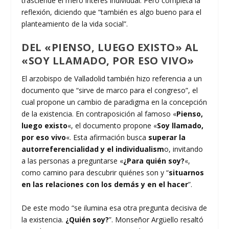
trasciende el mero interés individual. Pero completa la
reflexión, diciendo que “también es algo bueno para el
planteamiento de la vida social”.
DEL «PIENSO, LUEGO EXISTO» AL
«SOY LLAMADO, POR ESO VIVO»
El arzobispo de Valladolid también hizo referencia a un
documento que “sirve de marco para el congreso”, el
cual propone un cambio de paradigma en la concepción
de la existencia. En contraposición al famoso «
Pienso,
luego existo
«, el documento propone «
Soy llamado,
por eso vivo
«. Esta afirmación busca
superar la
autorreferencialidad y el individualism
o, invitando
a las personas a preguntarse «
¿Para quién soy?
«,
como camino para descubrir quiénes son y “
situarnos
en las relaciones con los demás y en el hacer
”.
De este modo “se ilumina esa otra pregunta decisiva de
la existencia.
¿Quién soy?
”. Monseñor Argüello resaltó