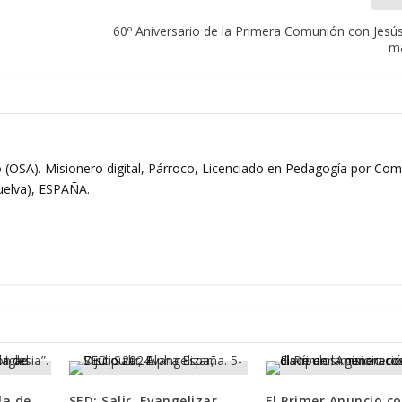
60º Aniversario de la Primera Comunión con Jesús
m
 (OSA). Misionero digital, Párroco, Licenciado en Pedagogía por Comi
Huelva), ESPAÑA.
la de
SED: Salir, Evangelizar,
El Primer Anuncio c