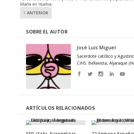
María en Huelva.
ANTERIOR
SOBRE EL AUTOR
José Luis Miguel
Sacerdote católico y Agustino
CIHS. Bellavista, Aljaraque (
ARTÍCULOS RELACIONADOS
SED (Salir, Evangelizar,
72 Semana Españo